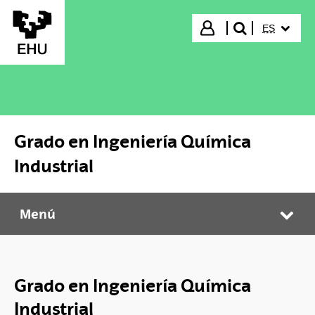
Saltar al contenido principal
IDIOMA S
Iniciar sesión
ES
buscar"
Grado en Ingeniería Química
Industrial
Menú
Grado en Ingeniería Química Industrial
Abr
Grado en Ingeniería Química
Industrial