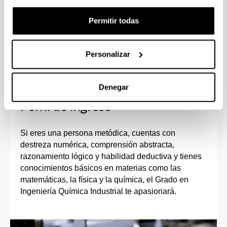
Podrás estudiar parte del grado en
Permitir todas
universidades europeas, de América Latina,
EEUU, Australia, Rusia, etc.
Personalizar
Denegar
Perfil de ingreso
Si eres una persona metódica, cuentas con
destreza numérica, comprensión abstracta,
razonamiento lógico y habilidad deductiva y tienes
conocimientos básicos en materias como las
matemáticas, la física y la química, el Grado en
Ingeniería Química Industrial te apasionará.