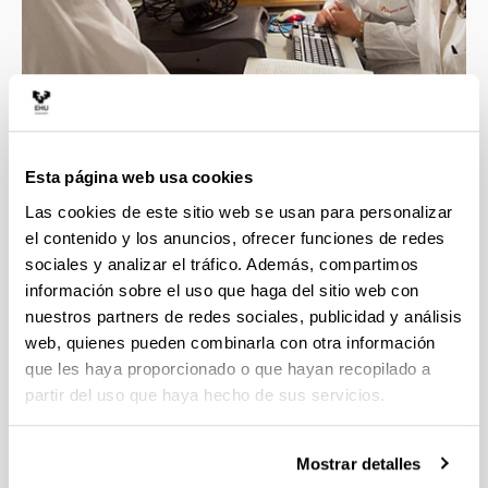
Esta página web usa cookies
4 razones para elegir este grado
Las cookies de este sitio web se usan para personalizar
el contenido y los anuncios, ofrecer funciones de redes
sociales y analizar el tráfico. Además, compartimos
Disfrutarás del grado si te gusta la química y
información sobre el uso que haga del sitio web con
quieres saber cómo aplicarla a procesos
nuestros partners de redes sociales, publicidad y análisis
industriales.
web, quienes pueden combinarla con otra información
Te prepararás para contribuir a tener una
que les haya proporcionado o que hayan recopilado a
sociedad más sostenible y mejorar la
partir del uso que haya hecho de sus servicios.
tecnología química existente.
Tendrás la oportunidad de realizar prácticas en
empresas del sector, tenemos convenios con
Mostrar detalles
cerca de 250 entidades.