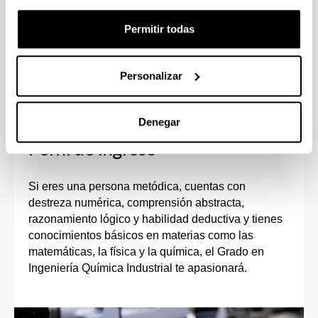
Podrás estudiar parte del grado en
Permitir todas
universidades europeas, de América Latina,
EEUU, Australia, Rusia, etc.
Personalizar
Denegar
Perfil de ingreso
Si eres una persona metódica, cuentas con
destreza numérica, comprensión abstracta,
razonamiento lógico y habilidad deductiva y tienes
conocimientos básicos en materias como las
matemáticas, la física y la química, el Grado en
Ingeniería Química Industrial te apasionará.