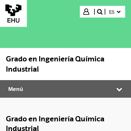
Saltar al contenido principal
IDIOMA S
Iniciar sesión
ES
buscar"
Grado en Ingeniería Química
Industrial
Menú
Grado en Ingeniería Química Industrial
Abr
Grado en Ingeniería Química
Industrial