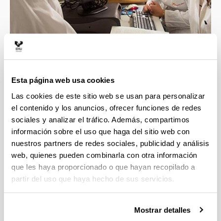
Esta página web usa cookies
4 razones para elegir este grado
Las cookies de este sitio web se usan para personalizar
el contenido y los anuncios, ofrecer funciones de redes
sociales y analizar el tráfico. Además, compartimos
Disfrutarás del grado si te gusta la química y
información sobre el uso que haga del sitio web con
quieres saber cómo aplicarla a procesos
nuestros partners de redes sociales, publicidad y análisis
industriales.
web, quienes pueden combinarla con otra información
Te prepararás para contribuir a tener una
que les haya proporcionado o que hayan recopilado a
sociedad más sostenible y mejorar la
partir del uso que haya hecho de sus servicios.
tecnología química existente.
Tendrás la oportunidad de realizar prácticas en
empresas del sector, tenemos convenios con
Mostrar detalles
cerca de 250 entidades.