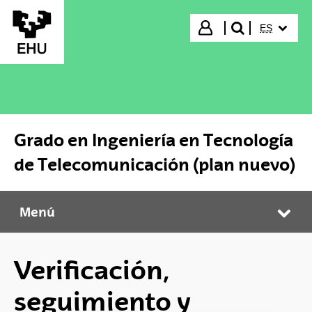
Saltar al contenido principal
IDIOMA S
Iniciar sesión
ES
buscar"
Grado en Ingeniería en Tecnología
de Telecomunicación (plan nuevo)
Menú
Grado en Ingeniería en Tecnología de Telecomunicación (plan nuevo)
Abr
Verificación,
seguimiento y