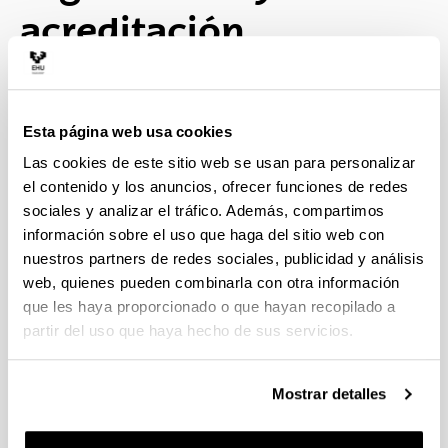
acreditación
Verificación y modificación
Esta página web usa cookies
(Abre una nueva ventana)
Las cookies de este sitio web se usan para personalizar
Memoria Verificada (última versión) (
pdf
el contenido y los anuncios, ofrecer funciones de redes
4,913.09
Kb
)
sociales y analizar el tráfico. Además, compartimos
(Abre una nueva ventana)
información sobre el uso que haga del sitio web con
Informes de evaluación de UNIBASQ (
pdf
nuestros partners de redes sociales, publicidad y análisis
329.64
Kb
)
web, quienes pueden combinarla con otra información
que les haya proporcionado o que hayan recopilado a
(Abre una nueva ventana)
Informes de evaluación de ANECA y
partir del uso que haya hecho de sus servicios.
Resolución del Consejo de Universidades (
pdf
86.25
Kb
)
Mostrar detalles