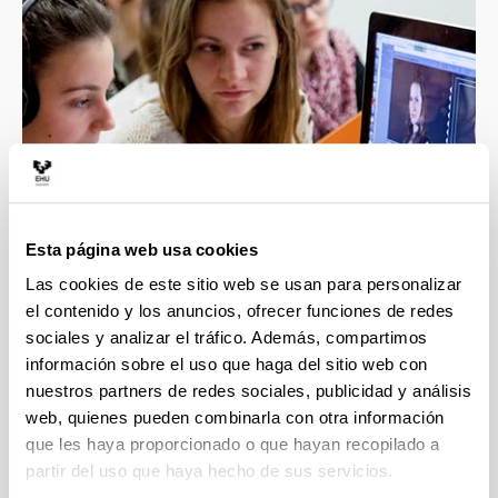
Esta página web usa cookies
Las cookies de este sitio web se usan para personalizar
el contenido y los anuncios, ofrecer funciones de redes
sociales y analizar el tráfico. Además, compartimos
información sobre el uso que haga del sitio web con
nuestros partners de redes sociales, publicidad y análisis
4 razones para elegir este grado
web, quienes pueden combinarla con otra información
que les haya proporcionado o que hayan recopilado a
partir del uso que haya hecho de sus servicios.
Darás rienda suelta a tu creatividad y