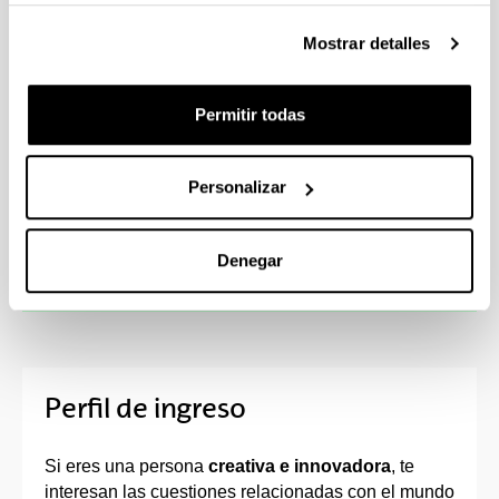
capacidad de persuasión.
Mostrar detalles
En estos cuatro años, te posicionarás en
internet, diseñarás campañas de comunicación
y crearás tu portfolio y marca personal.
Permitir todas
Estarás al día de los más importantes
concursos y festivales de publicidad, en ellos
tus ideas podrán ser reconocidas.
Personalizar
Podrás hacer prácticas en los principales
medios y agencias de comunicación y
publicidad nacionales como McCann, Dimensión,
Denegar
Atresmedia…
Perfil de ingreso
Si eres una persona
creativa e innovadora
, te
interesan las cuestiones relacionadas con el mundo