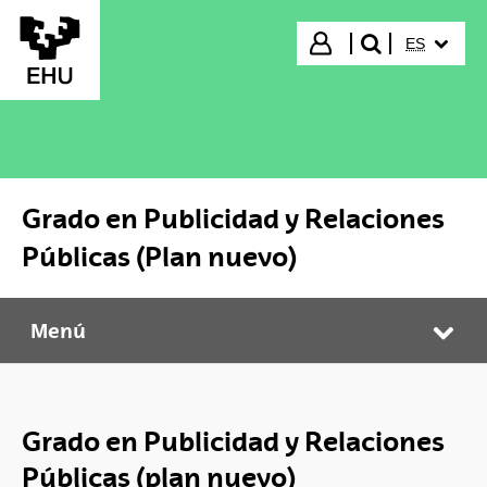
Saltar al contenido principal
IDIOMA S
Iniciar sesión
ES
buscar"
Grado en Publicidad y Relaciones
Públicas (Plan nuevo)
Menú
Grado en Publicidad y Relaciones Públicas (Plan nuevo)
Abr
Grado en Publicidad y Relaciones
Públicas (plan nuevo)