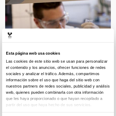
Esta página web usa cookies
4 razones para elegir este grado
Las cookies de este sitio web se usan para personalizar
el contenido y los anuncios, ofrecer funciones de redes
sociales y analizar el tráfico. Además, compartimos
Infinidad de posibilidades de trabajo y progreso
información sobre el uso que haga del sitio web con
personal. Podrás obtener un doble grado con la
nuestros partners de redes sociales, publicidad y análisis
Universidad de Strasbourg/Unistra (Francia).
web, quienes pueden combinarla con otra información
Es la Ciencia Central: conecta las Ciencias
que les haya proporcionado o que hayan recopilado a
Físicas, con las Ciencias de la Vida y las
partir del uso que haya hecho de sus servicios.
Ciencias Aplicadas.