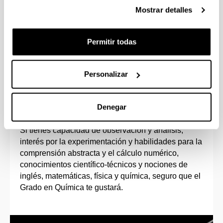
Ayuda a comprender mejor el mundo que nos
Mostrar detalles
rodea y a tomar decisiones informadas.
La química ayuda a ser objetivo/a, a razonar
adecuadamente y a resolver problemas. Y ¡es
Permitir todas
muy divertida!
Personalizar
Perfil de ingreso
Denegar
Si tienes capacidad de observación y análisis,
interés por la experimentación y habilidades para la
comprensión abstracta y el cálculo numérico,
conocimientos científico-técnicos y nociones de
inglés, matemáticas, física y química, seguro que el
Grado en Química te gustará.