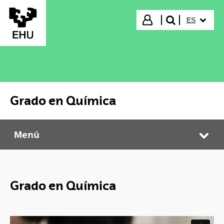
Saltar al contenido principal
IDIOMA S
Iniciar sesión
ES
buscar"
Grado en Química
Menú
Grado en Química
Abr
Grado en Química