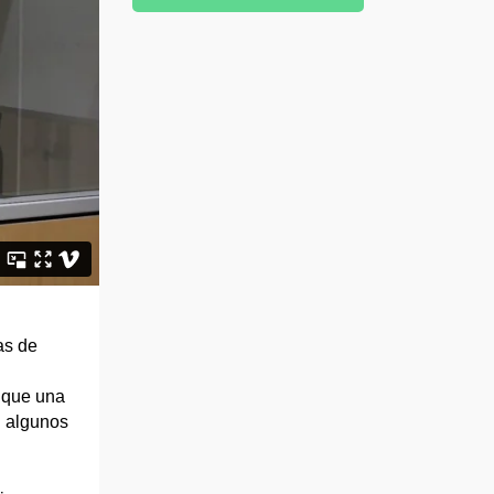
as de
 que una
n algunos