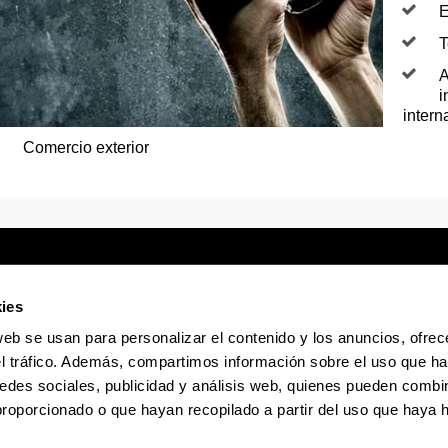
E
T
A
i
intern
Comercio exterior
ies
web se usan para personalizar el contenido y los anuncios, ofrec
Sede electrónica
Accesibilidad
Infor
el tráfico. Además, compartimos información sobre el uso que ha
edes sociales, publicidad y análisis web, quienes pueden combin
proporcionado o que hayan recopilado a partir del uso que haya
La EHU en Tiktok
La EHU en Bluesky
La EHU