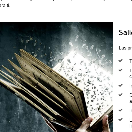
ra ti.
Sal
Las pr
T
T
c
I
D
a
I
L
l