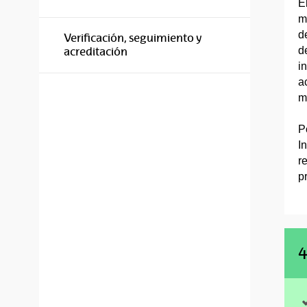
E
m
d
Verificación, seguimiento y
d
acreditación
i
a
m
P
I
r
p
4