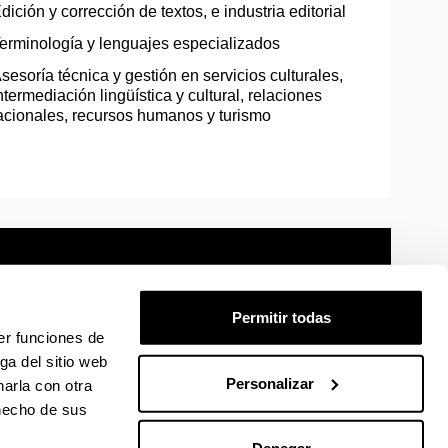
dición y corrección de textos, e industria editorial
erminología y lenguajes especializados
sesoría técnica y gestión en servicios culturales,
ntermediación lingüística y cultural, relaciones
acionales, recursos humanos y turismo
Permitir todas
er funciones de
mación legal
Mapa
Ayuda
Contacto
ga del sitio web
Personalizar
arla con otra
 hecho de sus
 en Facebook
La EHU en Linkedin
La EHU en Instagram
La EHU en Youtube
La EHU en Vimeo
La EHU en Flickr