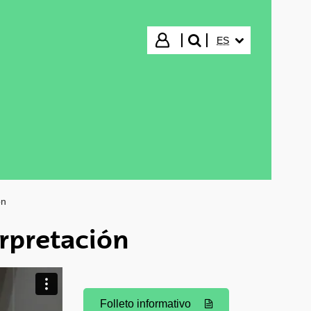
IDIOMA SELECCIO
Iniciar sesión
ES
buscar"
ón
erpretación
Folleto informativo
(Abre una nueva ventana)