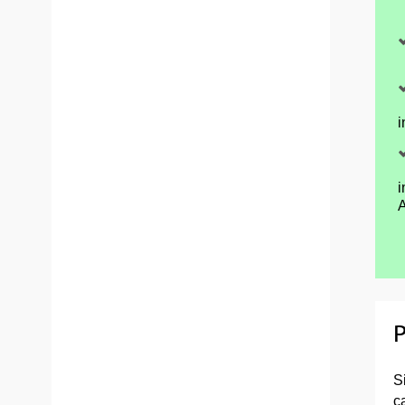
i
i
A
P
S
c