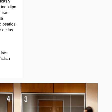
icas y
todo tipo
rirás
la
glosarios,
o de las
odrás
áctica