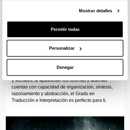
A partir de segundo podrás realizar estancias
Mostrar detalles
de movilidad en universidades nacionales e
internacionales; en Reino Unido, Alemania, EEUU
o Australia, por ejemplo.
Permitir todas
Personalizar
Perfil de ingreso
Denegar
Si eres una persona con habilidades comunicativas
y sociales, te apasionan los idiomas y además
cuentas con capacidad de organización, síntesis,
razonamiento y abstracción, el Grado en
Traducción e Interpretación es perfecto para ti.