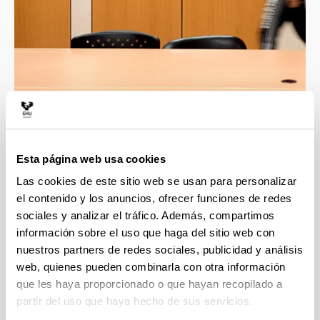
4 razones para elegir este grado
Esta página web usa cookies
Las cookies de este sitio web se usan para personalizar
Opción de estudiar una cuarta lengua, un plus
para tu currículum: árabe, gallego, griego
el contenido y los anuncios, ofrecer funciones de redes
moderno o italiano.
sociales y analizar el tráfico. Además, compartimos
información sobre el uso que haga del sitio web con
Prácticas de traducción en 3 idiomas, desde
segundo curso.
nuestros partners de redes sociales, publicidad y análisis
web, quienes pueden combinarla con otra información
Laboratorios punteros de idiomas y de
que les haya proporcionado o que hayan recopilado a
interpretación simultánea en la Facultad de
Letras y en el centro de investigación Micaela
partir del uso que haya hecho de sus servicios.
Portilla.