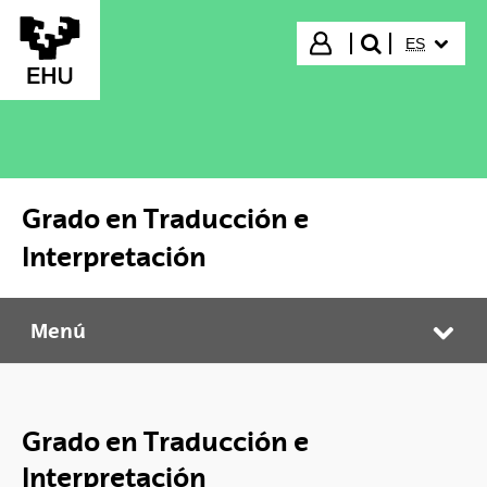
Saltar al contenido principal
IDIOMA S
Iniciar sesión
ES
buscar"
Grado en Traducción e
Interpretación
Menú
Grado en Traducción e Interpretación
Abr
Grado en Traducción e
Interpretación