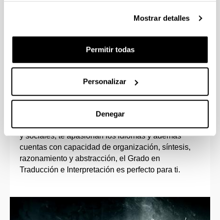
A partir de segundo podrás realizar estancias
Mostrar detalles
de movilidad en universidades nacionales e
internacionales; en Reino Unido, Alemania, EEUU
o Australia, por ejemplo.
Permitir todas
Personalizar
Perfil de ingreso
Denegar
Si eres una persona con habilidades comunicativas
y sociales, te apasionan los idiomas y además
cuentas con capacidad de organización, síntesis,
razonamiento y abstracción, el Grado en
Traducción e Interpretación es perfecto para ti.