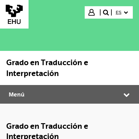
Saltar al contenido principal
IDIOMA S
Iniciar sesión
ES
buscar"
Grado en Traducción e
Interpretación
Menú
Grado en Traducción e Interpretación
Abr
Grado en Traducción e
Interpretación