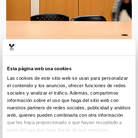
4 razones para elegir este grado
Esta página web usa cookies
Las cookies de este sitio web se usan para personalizar
Opción de estudiar una cuarta lengua, un plus
para tu currículum: árabe, gallego, griego
el contenido y los anuncios, ofrecer funciones de redes
moderno o italiano.
sociales y analizar el tráfico. Además, compartimos
información sobre el uso que haga del sitio web con
Prácticas de traducción en 3 idiomas, desde
segundo curso.
nuestros partners de redes sociales, publicidad y análisis
web, quienes pueden combinarla con otra información
Laboratorios punteros de idiomas y de
que les haya proporcionado o que hayan recopilado a
interpretación simultánea en la Facultad de
Letras y en el centro de investigación Micaela
partir del uso que haya hecho de sus servicios.
Portilla.