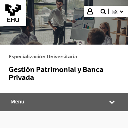
Saltar al contenido principal
IDIOMA
Iniciar sesión
ES
buscar"
Especialización Universitaria
Gestión Patrimonial y Banca
Privada
Menú
Abrir/