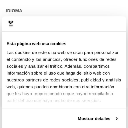
IDIOMA
Nº CRÉDITOS
0 Créditos ECTS
Esta página web usa cookies
PRECIO ORIENTATIVO
0 €
Las cookies de este sitio web se usan para personalizar
el contenido y los anuncios, ofrecer funciones de redes
LUGAR DE IMPARTICIÓN
sociales y analizar el tráfico. Además, compartimos
información sobre el uso que haga del sitio web con
RESPONSABLE
nuestros partners de redes sociales, publicidad y análisis
web, quienes pueden combinarla con otra información
que les haya proporcionado o que hayan recopilado a
partir del uso que haya hecho de sus servicios.
4 RAZONES PARA ELEGIR ESTE
Mostrar detalles
TÍTULO