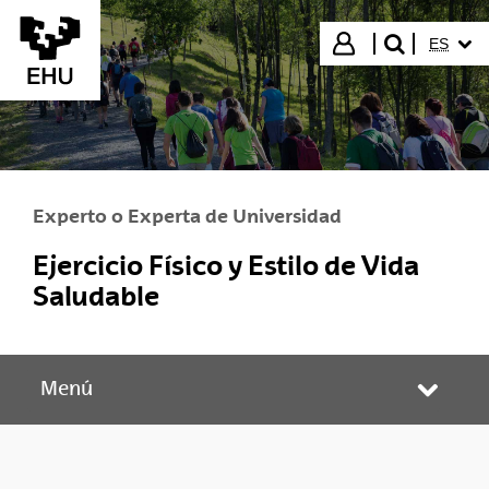
Saltar al contenido principal
IDIOMA
Iniciar sesión
ES
buscar"
Experto o Experta de Universidad
Ejercicio Físico y Estilo de Vida
Saludable
Menú
Abrir/