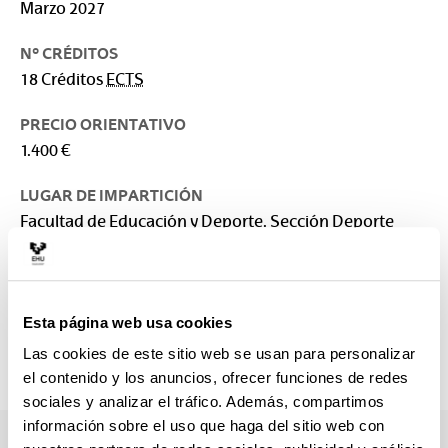
Marzo 2027
Nº CRÉDITOS
18 Créditos
ECTS
PRECIO ORIENTATIVO
1.400 €
LUGAR DE IMPARTICIÓN
Facultad de Educación y Deporte. Sección Deporte
RESPONSABLE
Facultad de Educación y Deporte
Esta página web usa cookies
CONTACTO
sara.maldonado@ehu.eus
Las cookies de este sitio web se usan para personalizar
945013534
el contenido y los anuncios, ofrecer funciones de redes
sociales y analizar el tráfico. Además, compartimos
información sobre el uso que haga del sitio web con