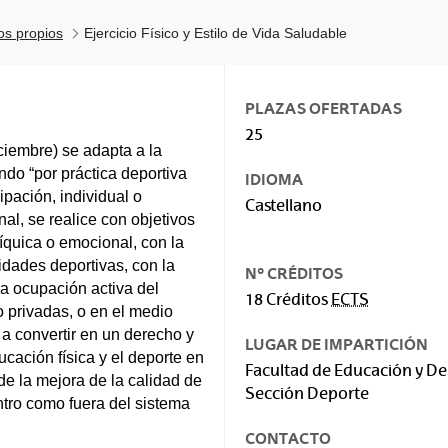
los propios
Ejercicio Físico y Estilo de Vida Saludable
PLAZAS OFERTADAS
25
ciembre) se adapta a la
ndo “por práctica deportiva
IDIOMA
ipación, individual o
Castellano
nal, se realice con objetivos
síquica o emocional, con la
idades deportivas, con la
Nº CRÉDITOS
la ocupación activa del
18 Créditos
ECTS
o privadas, o en el medio
ve a convertir en un derecho y
LUGAR DE IMPARTICIÓN
ucación física y el deporte en
Facultad de Educación y De
de la mejora de la calidad de
Sección Deporte
ntro como fuera del sistema
CONTACTO