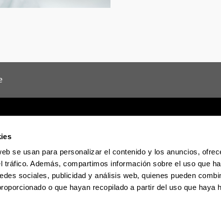
e
ies
web se usan para personalizar el contenido y los anuncios, ofrec
Sede electrónica
Accesibilidad
Informac
el tráfico. Además, compartimos información sobre el uso que ha
edes sociales, publicidad y análisis web, quienes pueden combin
proporcionado o que hayan recopilado a partir del uso que haya
La EHU en Tiktok
La EHU en Blues
La EH