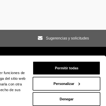
Sugerencias y solicitudes
Permitir todas
er funciones de
ión legal
Mapa
Ayuda
Contacto
ga del sitio web
Personalizar
arla con otra
 hecho de sus
ky
U en Facebook
La EHU en Linkedin
La EHU en Instagram
La EHU en Youtube
La EHU en Vimeo
La EHU en Flickr
Denegar