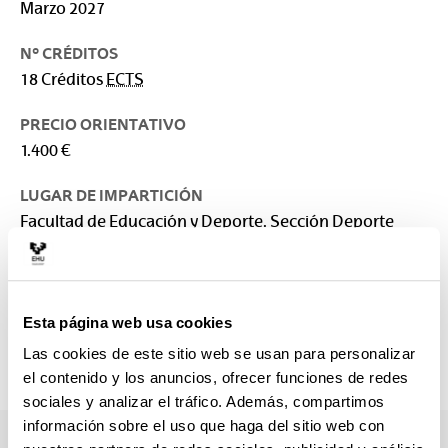
Marzo 2027
Nº CRÉDITOS
18 Créditos
ECTS
PRECIO ORIENTATIVO
1.400 €
LUGAR DE IMPARTICIÓN
Facultad de Educación y Deporte. Sección Deporte
RESPONSABLE
Facultad de Educación y Deporte
Esta página web usa cookies
CONTACTO
sara.maldonado@ehu.eus
Las cookies de este sitio web se usan para personalizar
945013534
el contenido y los anuncios, ofrecer funciones de redes
sociales y analizar el tráfico. Además, compartimos
información sobre el uso que haga del sitio web con