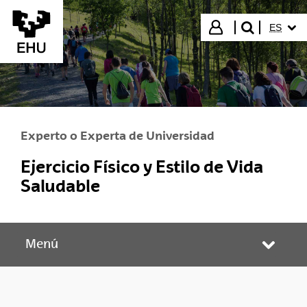
Saltar al contenido principal
IDIOMA
Iniciar sesión
ES
buscar"
Experto o Experta de Universidad
Ejercicio Físico y Estilo de Vida
Saludable
Menú
Abrir/