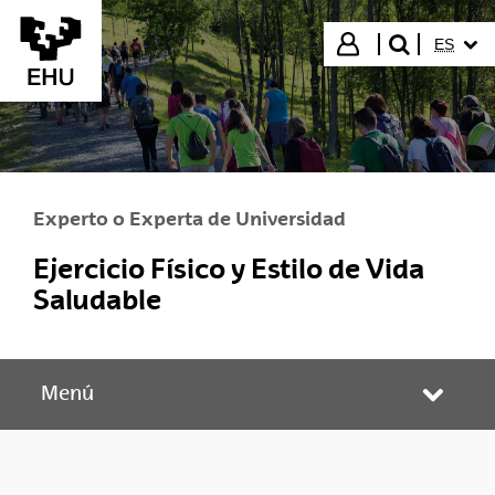
Saltar al contenido principal
IDIOMA
Iniciar sesión
ES
buscar"
Experto o Experta de Universidad
Ejercicio Físico y Estilo de Vida
Saludable
Menú
Abrir/