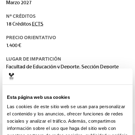
Marzo 2027
Nº CRÉDITOS
18 Créditos
ECTS
PRECIO ORIENTATIVO
1.400 €
LUGAR DE IMPARTICIÓN
Facultad de Educación y Deporte. Sección Deporte
RESPONSABLE
Facultad de Educación y Deporte
Esta página web usa cookies
CONTACTO
sara.maldonado@ehu.eus
Las cookies de este sitio web se usan para personalizar
945013534
el contenido y los anuncios, ofrecer funciones de redes
sociales y analizar el tráfico. Además, compartimos
información sobre el uso que haga del sitio web con