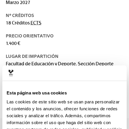
Marzo 2027
Nº CRÉDITOS
18 Créditos
ECTS
PRECIO ORIENTATIVO
1.400 €
LUGAR DE IMPARTICIÓN
Facultad de Educación y Deporte. Sección Deporte
RESPONSABLE
Facultad de Educación y Deporte
Esta página web usa cookies
CONTACTO
sara.maldonado@ehu.eus
Las cookies de este sitio web se usan para personalizar
945013534
el contenido y los anuncios, ofrecer funciones de redes
sociales y analizar el tráfico. Además, compartimos
información sobre el uso que haga del sitio web con