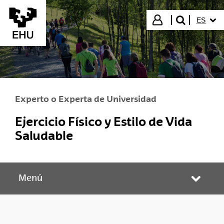
Saltar al contenido principal
IDIOMA
Iniciar sesión
ES
buscar"
Experto o Experta de Universidad
Ejercicio Físico y Estilo de Vida
Saludable
Menú
Abrir/