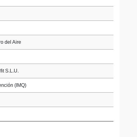
o del Aire
it S.L.U.
ención (IMQ)