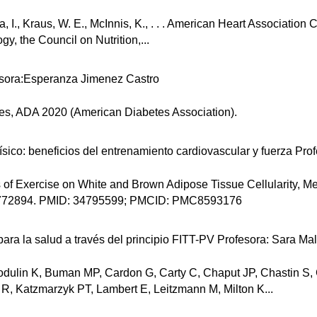
na, I., Kraus, W. E., McInnis, K., . . . American Heart Associatio
y, the Council on Nutrition,...
ofesora:Esperanza Jimenez Castro
tes, ADA 2020 (American Diabetes Association).
físico: beneficios del entrenamiento cardiovascular y fuerza Pr
 of Exercise on White and Brown Adipose Tissue Cellularity, Me
1.772894. PMID: 34795599; PMCID: PMC8593176
o para la salud a través del principio FITT-PV Profesora: Sara M
orodulin K, Buman MP, Cardon G, Carty C, Chaput JP, Chastin S
 R, Katzmarzyk PT, Lambert E, Leitzmann M, Milton K...