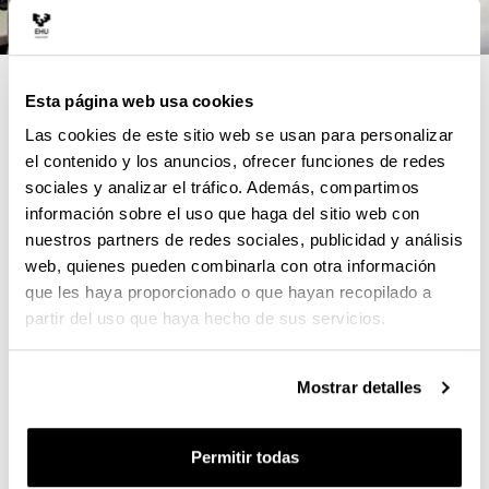
4 RAZONES PARA ELEGIR ESTE
Esta página web usa cookies
TÍTULO
Las cookies de este sitio web se usan para personalizar
el contenido y los anuncios, ofrecer funciones de redes
Formación especializada para afrontar los nuevos
sociales y analizar el tráfico. Además, compartimos
retos a los que se enfrenta la profesión farmacéutica
información sobre el uso que haga del sitio web con
nuestros partners de redes sociales, publicidad y análisis
Docencia impartida por profesorado experto, en
web, quienes pueden combinarla con otra información
colaboración con profesionales del Consejo General
que les haya proporcionado o que hayan recopilado a
de COF, COF de Araba, Bizkaia, Gipuzkoa y
partir del uso que haya hecho de sus servicios.
Cantabria, y la Dirección de Farmacia del
Departamento de Salud del Gobierno Vasco, en el
marco del programa de Experto Universitario en
Mostrar detalles
Farmacia Práctica Asistencial.
Tutorización y seguimiento personalizado
Permitir todas
Metodologías activas, casos prácticos reales y