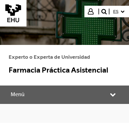
Saltar al contenido principal
IDIOMA
Iniciar sesión
ES
buscar"
Experto o Experta de Universidad
Farmacia Práctica Asistencial
Menú
Abrir/