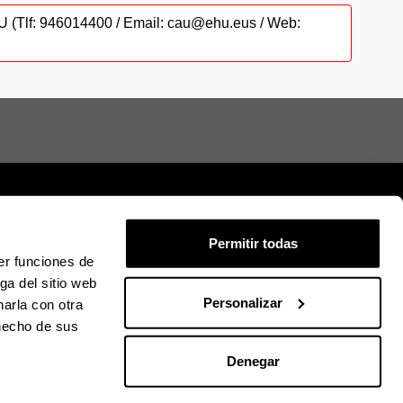
CAU (Tlf: 946014400 / Email: cau@ehu.eus / Web:
Permitir todas
er funciones de
ión legal
Mapa
Ayuda
Contacto
ga del sitio web
Personalizar
arla con otra
 hecho de sus
ky
U en Facebook
La EHU en Linkedin
La EHU en Instagram
La EHU en Youtube
La EHU en Vimeo
La EHU en Flickr
Denegar