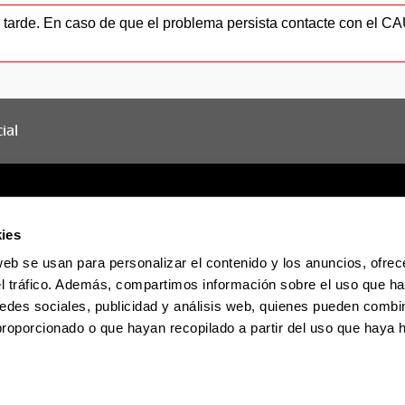
ás tarde. En caso de que el problema persista contacte con el 
ial
ies
web se usan para personalizar el contenido y los anuncios, ofrec
Sede electrónica
Accesibilidad
Informac
el tráfico. Además, compartimos información sobre el uso que ha
edes sociales, publicidad y análisis web, quienes pueden combin
proporcionado o que hayan recopilado a partir del uso que haya
La EHU en Tiktok
La EHU en Blues
La EH