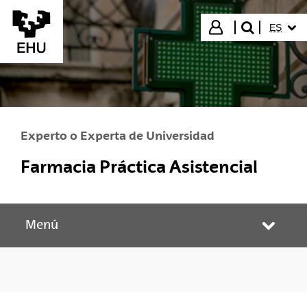
Saltar al contenido principal
IDIOMA
Iniciar sesión
ES
buscar"
Experto o Experta de Universidad
Farmacia Práctica Asistencial
Menú
Abrir/