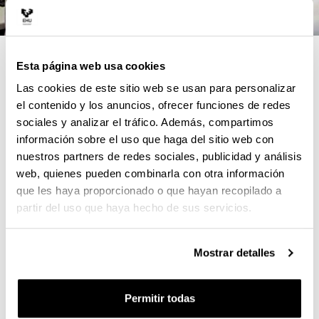
4 RAZONES PARA ELEGIR ESTE
Esta página web usa cookies
TÍTULO
Las cookies de este sitio web se usan para personalizar
el contenido y los anuncios, ofrecer funciones de redes
Formación especializada para afrontar los nuevos
sociales y analizar el tráfico. Además, compartimos
retos a los que se enfrenta la profesión farmacéutica
información sobre el uso que haga del sitio web con
nuestros partners de redes sociales, publicidad y análisis
Docencia impartida por profesorado experto, en
web, quienes pueden combinarla con otra información
colaboración con profesionales del Consejo General
que les haya proporcionado o que hayan recopilado a
de COF, COF de Araba, Bizkaia, Gipuzkoa y
partir del uso que haya hecho de sus servicios.
Cantabria, y la Dirección de Farmacia del
Departamento de Salud del Gobierno Vasco, en el
marco del programa de Experto Universitario en
Mostrar detalles
Farmacia Práctica Asistencial.
Tutorización y seguimiento personalizado
Permitir todas
Metodologías activas, casos prácticos reales y