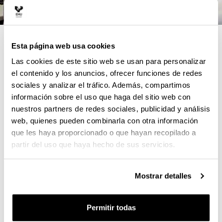
4 RAZONES PARA ELEGIR ESTE
Esta página web usa cookies
TÍTULO
Las cookies de este sitio web se usan para personalizar
el contenido y los anuncios, ofrecer funciones de redes
Formación especializada para afrontar los nuevos
sociales y analizar el tráfico. Además, compartimos
retos a los que se enfrenta la profesión farmacéutica
información sobre el uso que haga del sitio web con
nuestros partners de redes sociales, publicidad y análisis
Docencia impartida por profesorado experto, en
web, quienes pueden combinarla con otra información
colaboración con profesionales del Consejo General
que les haya proporcionado o que hayan recopilado a
de COF, COF de Araba, Bizkaia, Gipuzkoa y
partir del uso que haya hecho de sus servicios.
Cantabria, y la Dirección de Farmacia del
Departamento de Salud del Gobierno Vasco, en el
marco del programa de Experto Universitario en
Mostrar detalles
Farmacia Práctica Asistencial.
Tutorización y seguimiento personalizado
Permitir todas
Metodologías activas, casos prácticos reales y