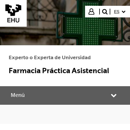
Saltar al contenido principal
IDIOMA
Iniciar sesión
ES
buscar"
Experto o Experta de Universidad
Farmacia Práctica Asistencial
Menú
Abrir/