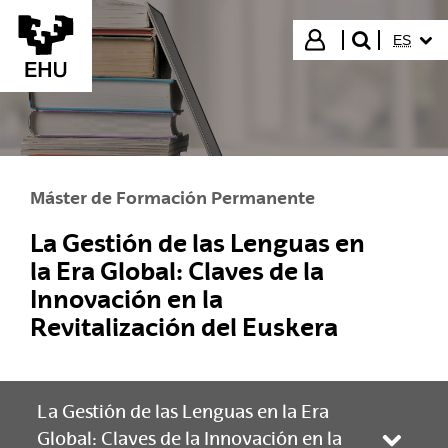
Saltar al contenido principal
IDIOMA
Iniciar sesión
ES
buscar"
Máster de Formación Permanente
La Gestión de las Lenguas en
la Era Global: Claves de la
Innovación en la
Revitalización del Euskera
La Gestión de las Lenguas en la Era
Global: Claves de la Innovación en la
Abrir/