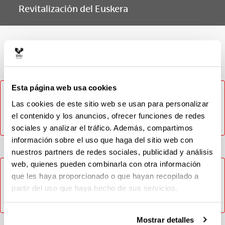
Revitalización del Euskera
Materia
Esta página web usa cookies
No ha sido posible cargar el contenido, inténtelo más
tarde. En caso de que el problema persista contacte con
Las cookies de este sitio web se usan para personalizar
el CAU (Tlf: 946014400 / Email: cau@ehu.eus / Web:
el contenido y los anuncios, ofrecer funciones de redes
https://lagun.ehu.eus).
sociales y analizar el tráfico. Además, compartimos
información sobre el uso que haga del sitio web con
nuestros partners de redes sociales, publicidad y análisis
web, quienes pueden combinarla con otra información
No ha sido posible cargar el contenido, inténtelo más
que les haya proporcionado o que hayan recopilado a
tarde. En caso de que el problema persista contacte con
partir del uso que haya hecho de sus servicios.
el CAU (Tlf: 946014400 / Email: cau@ehu.eus / Web:
https://lagun.ehu.eus).
Mostrar detalles