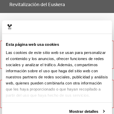
Revitalización del Euskera
Materia
Esta página web usa cookies
No ha sido posible cargar el contenido, inténtelo más
tarde. En caso de que el problema persista contacte con
Las cookies de este sitio web se usan para personalizar
el CAU (Tlf: 946014400 / Email: cau@ehu.eus / Web:
el contenido y los anuncios, ofrecer funciones de redes
https://lagun.ehu.eus).
sociales y analizar el tráfico. Además, compartimos
información sobre el uso que haga del sitio web con
nuestros partners de redes sociales, publicidad y análisis
web, quienes pueden combinarla con otra información
No ha sido posible cargar el contenido, inténtelo más
que les haya proporcionado o que hayan recopilado a
tarde. En caso de que el problema persista contacte con
partir del uso que haya hecho de sus servicios.
el CAU (Tlf: 946014400 / Email: cau@ehu.eus / Web:
https://lagun.ehu.eus).
Mostrar detalles