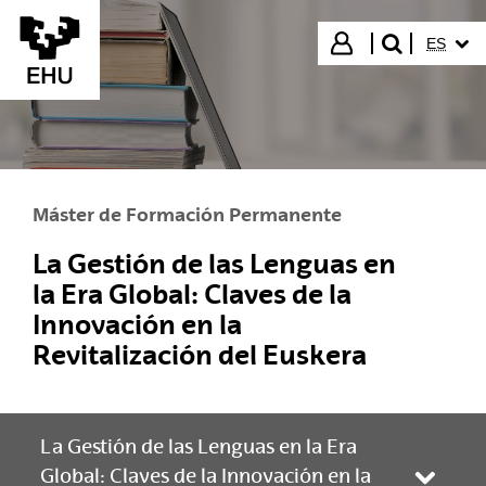
Saltar al contenido principal
IDIOMA
Iniciar sesión
ES
buscar"
Máster de Formación Permanente
La Gestión de las Lenguas en
la Era Global: Claves de la
Innovación en la
Revitalización del Euskera
La Gestión de las Lenguas en la Era
Global: Claves de la Innovación en la
Abrir/