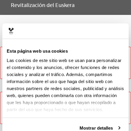
Revitalización del Euskera
Materia
Esta página web usa cookies
No ha sido posible cargar el contenido, inténtelo más
tarde. En caso de que el problema persista contacte con
Las cookies de este sitio web se usan para personalizar
el CAU (Tlf: 946014400 / Email: cau@ehu.eus / Web:
el contenido y los anuncios, ofrecer funciones de redes
https://lagun.ehu.eus).
sociales y analizar el tráfico. Además, compartimos
información sobre el uso que haga del sitio web con
nuestros partners de redes sociales, publicidad y análisis
web, quienes pueden combinarla con otra información
No ha sido posible cargar el contenido, inténtelo más
que les haya proporcionado o que hayan recopilado a
tarde. En caso de que el problema persista contacte con
partir del uso que haya hecho de sus servicios.
el CAU (Tlf: 946014400 / Email: cau@ehu.eus / Web:
https://lagun.ehu.eus).
Mostrar detalles