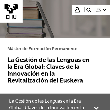
Saltar al contenido principal
IDIOMA
Iniciar sesión
ES
buscar"
Máster de Formación Permanente
La Gestión de las Lenguas en
la Era Global: Claves de la
Innovación en la
Revitalización del Euskera
La Gestión de las Lenguas en la Era
Global: Claves de la Innovación en la
Abrir/