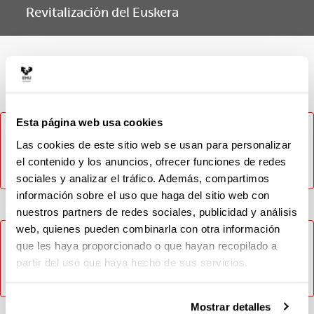
Revitalización del Euskera
Materia
Esta página web usa cookies
No ha sido posible cargar el contenido, inténtelo más
tarde. En caso de que el problema persista contacte con
Las cookies de este sitio web se usan para personalizar
el CAU (Tlf: 946014400 / Email: cau@ehu.eus / Web:
el contenido y los anuncios, ofrecer funciones de redes
https://lagun.ehu.eus).
sociales y analizar el tráfico. Además, compartimos
información sobre el uso que haga del sitio web con
nuestros partners de redes sociales, publicidad y análisis
web, quienes pueden combinarla con otra información
No ha sido posible cargar el contenido, inténtelo más
que les haya proporcionado o que hayan recopilado a
tarde. En caso de que el problema persista contacte con
partir del uso que haya hecho de sus servicios.
el CAU (Tlf: 946014400 / Email: cau@ehu.eus / Web:
https://lagun.ehu.eus).
Mostrar detalles