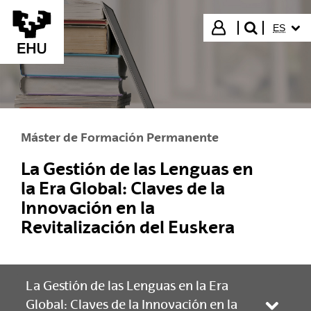
Saltar al contenido principal
IDIOMA
Iniciar sesión
ES
buscar"
Máster de Formación Permanente
La Gestión de las Lenguas en
la Era Global: Claves de la
Innovación en la
Revitalización del Euskera
La Gestión de las Lenguas en la Era
Global: Claves de la Innovación en la
Abrir/