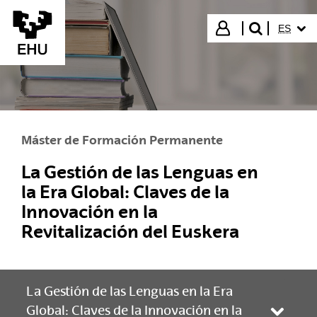
Saltar al contenido principal
IDIOMA
Iniciar sesión
ES
buscar"
Máster de Formación Permanente
La Gestión de las Lenguas en
la Era Global: Claves de la
Innovación en la
Revitalización del Euskera
La Gestión de las Lenguas en la Era
Global: Claves de la Innovación en la
Abrir/