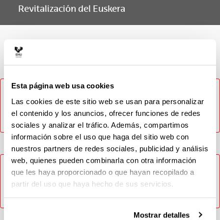
Revitalización del Euskera
Materia
Esta página web usa cookies
No ha sido posible cargar el contenido, inténtelo más
tarde. En caso de que el problema persista contacte con
Las cookies de este sitio web se usan para personalizar
el CAU (Tlf: 946014400 / Email: cau@ehu.eus / Web:
el contenido y los anuncios, ofrecer funciones de redes
https://lagun.ehu.eus).
sociales y analizar el tráfico. Además, compartimos
información sobre el uso que haga del sitio web con
nuestros partners de redes sociales, publicidad y análisis
web, quienes pueden combinarla con otra información
No ha sido posible cargar el contenido, inténtelo más
que les haya proporcionado o que hayan recopilado a
tarde. En caso de que el problema persista contacte con
partir del uso que haya hecho de sus servicios.
el CAU (Tlf: 946014400 / Email: cau@ehu.eus / Web:
https://lagun.ehu.eus).
Mostrar detalles