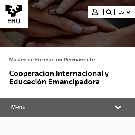
Saltar al contenido principal
IDIOMA
Iniciar sesión
ES
buscar"
Máster de Formación Permanente
Cooperación Internacional y
Educación Emancipadora
Menú
Abrir/