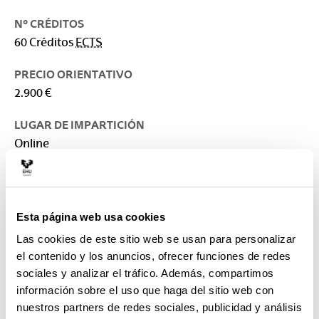
Nº CRÉDITOS
60 Créditos
ECTS
PRECIO ORIENTATIVO
2.900 €
LUGAR DE IMPARTICIÓN
Online
RESPONSABLE
Facultad de Economía y Empresa
Esta página web usa cookies
CONTACTO
maitane_campos001@ehu.eus
Las cookies de este sitio web se usan para personalizar
946017131
el contenido y los anuncios, ofrecer funciones de redes
sociales y analizar el tráfico. Además, compartimos
información sobre el uso que haga del sitio web con
Posibilidad de cursarlo modularmente
nuestros partners de redes sociales, publicidad y análisis