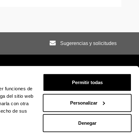
Sugerencias y solicitudes
Permitir todas
er funciones de
ión legal
Mapa
Ayuda
Contacto
ga del sitio web
Personalizar
arla con otra
ky
U en Facebook
La EHU en Linkedin
La EHU en Instagram
La EHU en Youtube
La EHU en Vimeo
La EHU en Flickr
 hecho de sus
Denegar