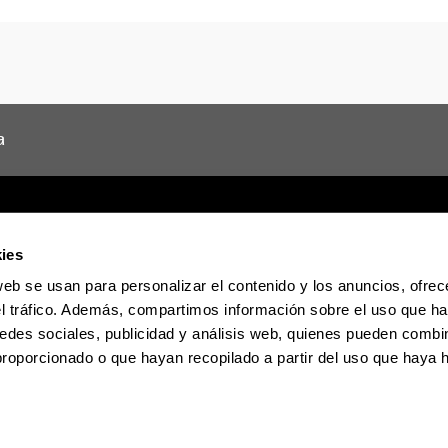
a
ies
web se usan para personalizar el contenido y los anuncios, ofrec
Sede electrónica
Accesibilidad
Informac
el tráfico. Además, compartimos información sobre el uso que ha
edes sociales, publicidad y análisis web, quienes pueden combin
La EHU en Tiktok
La EHU en Blues
La EH
proporcionado o que hayan recopilado a partir del uso que haya