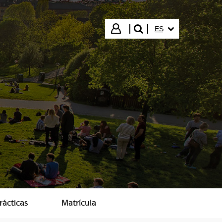
IDIOMA SELECCIO
Iniciar sesión
ES
buscar"
rácticas
Matrícula