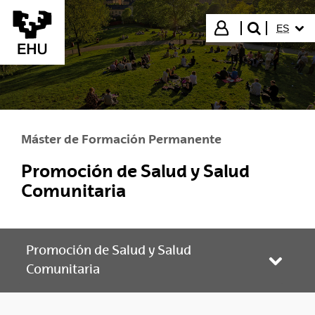
Saltar al contenido principal
IDIOMA
Iniciar sesión
ES
buscar"
Máster de Formación Permanente
Promoción de Salud y Salud
Comunitaria
Promoción de Salud y Salud
Abrir/
Comunitaria