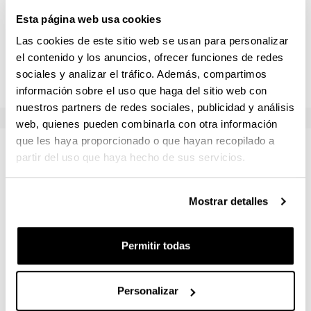
a las diversas personas destinatarias-Analiza, define y
Esta página web usa cookies
diseña actuaciones para la facilitación de grupos en el
ámbito de la Promoción de la Salud y Salud Comunitaria-
Las cookies de este sitio web se usan para personalizar
Conoce métodos y técnicas para la dinamización de
el contenido y los anuncios, ofrecer funciones de redes
redes de trabajo en el ámbito de la Promoción de la
sociales y analizar el tráfico. Además, compartimos
Salud y Salud Comunitaria
información sobre el uso que haga del sitio web con
nuestros partners de redes sociales, publicidad y análisis
web, quienes pueden combinarla con otra información
que les haya proporcionado o que hayan recopilado a
Temario y Bibliografía
partir del uso que haya hecho de sus servicios.
Habilidades para la comunicación interpersonal
Mostrar detalles
Bibliografía:
European Centre for Disease
Permitir todas
Prevention and Control. (2014). Social
marketing guide for public health managers and
practitioners. Stockholm: ECDC
Personalizar