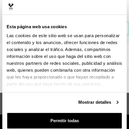
Materia
Esta página web usa cookies
Atrás
Las cookies de este sitio web se usan para personalizar
el contenido y los anuncios, ofrecer funciones de redes
sociales y analizar el tráfico. Además, compartimos
No hay información disponible sobre esta sección.
información sobre el uso que haga del sitio web con
nuestros partners de redes sociales, publicidad y análisis
web, quienes pueden combinarla con otra información
que les haya proporcionado o que hayan recopilado a
partir del uso que haya hecho de sus servicios.
Máster en Promoción de Salud y
Sugerencias y
Mostrar detalles
Salud Comunitaria
solicitudes
Permitir todas