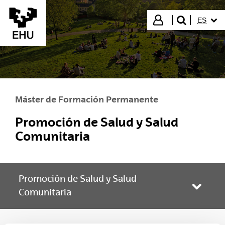
Saltar al contenido principal
IDIOMA
Iniciar sesión
ES
buscar"
Máster de Formación Permanente
Promoción de Salud y Salud
Comunitaria
Promoción de Salud y Salud
Abrir/
Comunitaria