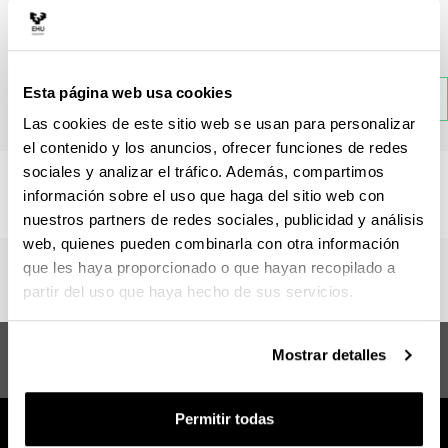
Materia
Esta página web usa cookies
Atrás
Las cookies de este sitio web se usan para personalizar
el contenido y los anuncios, ofrecer funciones de redes
sociales y analizar el tráfico. Además, compartimos
No hay información disponible sobre esta sección.
información sobre el uso que haga del sitio web con
nuestros partners de redes sociales, publicidad y análisis
web, quienes pueden combinarla con otra información
que les haya proporcionado o que hayan recopilado a
partir del uso que haya hecho de sus servicios.
Máster en Promoción de Salud y
Sugerencias y
Mostrar detalles
Salud Comunitaria
solicitudes
Permitir todas