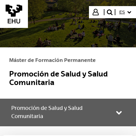
Saltar al contenido principal
IDIOMA
Iniciar sesión
ES
buscar"
Máster de Formación Permanente
Promoción de Salud y Salud
Comunitaria
Promoción de Salud y Salud
Abrir/
Comunitaria