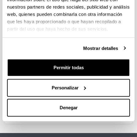
nuestros partners de redes sociales, publicidad y análisis
web, quienes pueden combinarla con otra información
Historia de hoy: balance de los
que les haya proporcionado o que hayan recopilado a
ochenta y pulso universitario
partir del uso que haya hecho de sus servicios.
Autoría:
Barroso, Anabella y Pareja Alonso, Arantza
Mostrar detalles
Año:
1991
Libro:
Permitir todas
Debates por una Historia Viva
Página de inicio - Página de fin:
123 - 134
Personalizar
Descripción:
Bilbao, Universidad de Deusto
Denegar