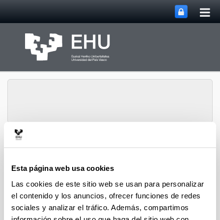
Abri
Saltar al contenido principal
me
prin
Historia Urbana.
Abrir/cerrar m
Menú
Población y Patrimonio
Esta página web usa cookies
Las cookies de este sitio web se usan para personalizar
el contenido y los anuncios, ofrecer funciones de redes
Capítulos de libro
sociales y analizar el tráfico. Además, compartimos
información sobre el uso que haga del sitio web con