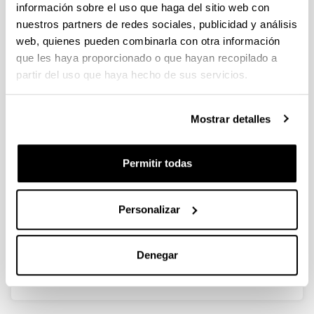
información sobre el uso que haga del sitio web con
nuestros partners de redes sociales, publicidad y análisis
Apropiación territorial en el origen
web, quienes pueden combinarla con otra información
de la urbanización burguesa del
que les haya proporcionado o que hayan recopilado a
Abra de Bilbao, 1850-1905
partir del uso que haya hecho de sus servicios.
Autoría:
Beascoechea Gangoiti, José Mª
Mostrar detalles
Año:
2007
Permitir todas
Revista:
Historia Social
Volumen:
Personalizar
58
Página de inicio - Página de fin:
97 - 122
Denegar