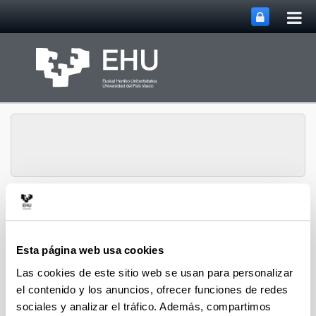
Abri
Saltar al contenido principal
me
prin
Historia Urbana.
Abrir/cerrar m
Menú
Población y Patrimonio
Esta página web usa cookies
Las cookies de este sitio web se usan para personalizar
Hiri-Historia
el contenido y los anuncios, ofrecer funciones de redes
sociales y analizar el tráfico. Además, compartimos