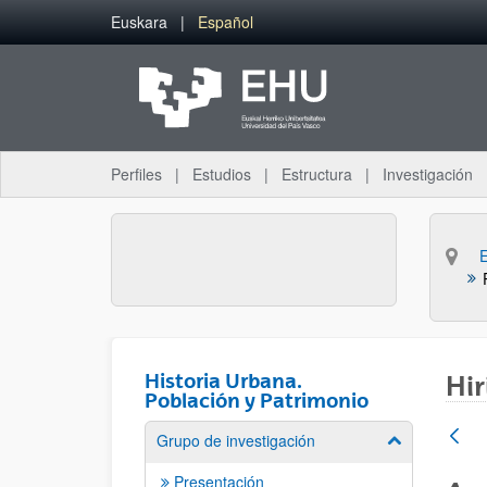
Saltar al contenido principal
Euskara
Español
Perfiles
Estudios
Estructura
Investigación
Historia Urbana.
Hir
Población y Patrimonio
Grupo de investigación
Mostrar/ocult
Presentación