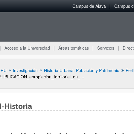
Campus de Álava
Campus de
Acceso a la Universidad
Áreas temáticas
Servicios
Direct
EHU
Investigación
Historia Urbana. Población y Patrimonio
Perf
PUBLICACION_apropiacion_territorial_en_el_origen_de_la_urbanizacion_burguesa_del_abra_de_bilbao_1850_1905
i-Historia
ar subpáginas