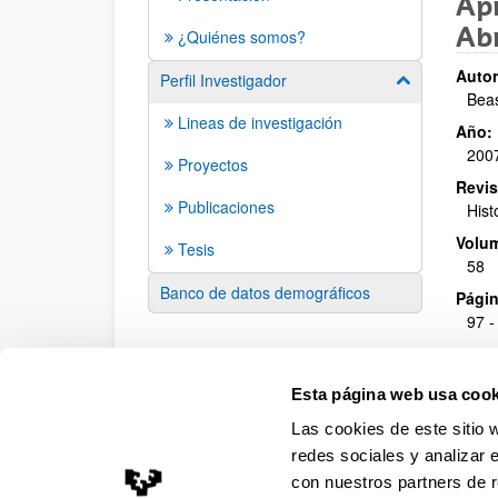
Apr
Abr
¿Quiénes somos?
Autor
Perfil Investigador
Mostrar/ocult
Beas
Lineas de investigación
Año:
200
Proyectos
Revis
Publicaciones
Hist
Volu
Tesis
58
Banco de datos demográficos
Págin
97 -
Esta página web usa cook
Las cookies de este sitio 
redes sociales y analizar 
con nuestros partners de r