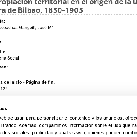
opiación territorial en el origen de la
a de Bilbao, 1850-1905
ía:
ar subpáginas
coechea Gangoiti, José Mª
7
ta:
oria Social
men:
a de inicio - Página de fin:
 122
ies
web se usan para personalizar el contenido y los anuncios, ofrec
el tráfico. Además, compartimos información sobre el uso que ha
edes sociales, publicidad y análisis web, quienes pueden combin