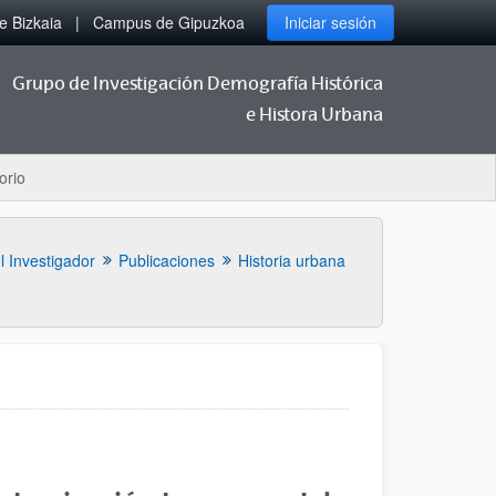
 Bizkaia
Campus de Gipuzkoa
Iniciar sesión
Grupo de Investigación Demografía Histórica
e Histora Urbana
orio
il Investigador
Publicaciones
Historia urbana