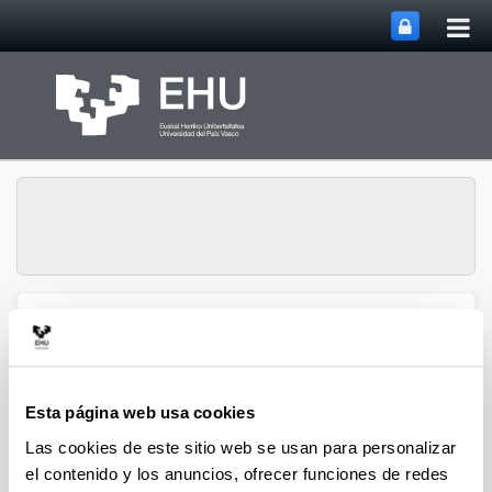
Abri
Saltar al contenido principal
me
prin
Historia Urbana.
Abrir/cerrar m
Menú
Población y Patrimonio
Esta página web usa cookies
Hiri-Historia
Las cookies de este sitio web se usan para personalizar
el contenido y los anuncios, ofrecer funciones de redes