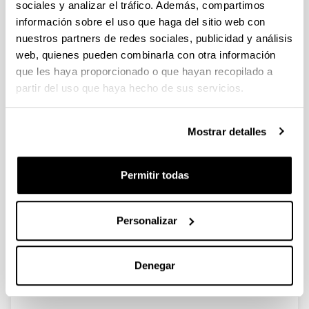
sociales y analizar el tráfico. Además, compartimos
información sobre el uso que haga del sitio web con
Del campo a la ciudad: la
nuestros partners de redes sociales, publicidad y análisis
urbanización del País Vasco
web, quienes pueden combinarla con otra información
durante la primera industrialización
que les haya proporcionado o que hayan recopilado a
partir del uso que haya hecho de sus servicios.
Autoría:
González Portilla, Manuel y Beascoechea Gangoiti,
José Mª
Mostrar detalles
Año:
2000
Permitir todas
Libro:
Haciendo Historia. Homenaje a M.ª Angeles Larrea.
Mieza, R. M. y Gracia, J. E. (eds.)
Personalizar
Página de inicio - Página de fin:
27 - 44
Descripción:
Denegar
Bilbao, Universidad del País Vasco, Servicio Editorial