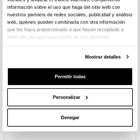
información sobre el uso que haga del sitio web con
nuestros partners de redes sociales, publicidad y análisis
Despegue, expansión, crisis y
web, quienes pueden combinarla con otra información
reconversión (1860-2000). La vida
que les haya proporcionado o que hayan recopilado a
del eje industrial vertebrado por la
partir del uso que haya hecho de sus servicios.
ría de Bilbao
Autoría:
Serrano Abad, Susana
Mostrar detalles
Año:
2002
Permitir todas
Revista:
Revista de Relaciones Laborales
Volumen:
Personalizar
6
Página de inicio - Página de fin:
Denegar
133 - 160