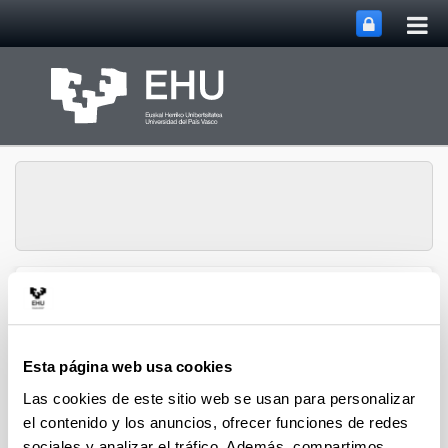
Abri
Saltar al contenido principal
me
prin
Historia Urbana.
Abrir/cerrar m
Menú
Población y Patrimonio
Esta página web usa cookies
Las cookies de este sitio web se usan para personalizar
Hiri-Historia
el contenido y los anuncios, ofrecer funciones de redes
sociales y analizar el tráfico. Además, compartimos