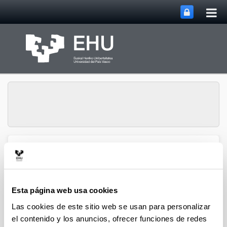
Abri
Saltar al contenido principal
me
prin
Historia Urbana.
Abrir/cerrar m
Menú
Población y Patrimonio
Esta página web usa cookies
Hiri-Historia
Las cookies de este sitio web se usan para personalizar
el contenido y los anuncios, ofrecer funciones de redes