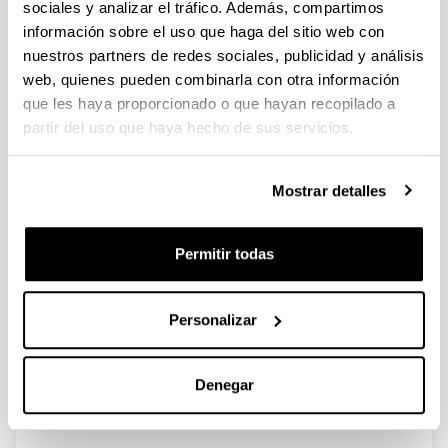
sociales y analizar el tráfico. Además, compartimos
información sobre el uso que haga del sitio web con
El comercio en la villa de Bilbao en
nuestros partners de redes sociales, publicidad y análisis
1895: Sectores de actividad y
web, quienes pueden combinarla con otra información
distribución espacial
que les haya proporcionado o que hayan recopilado a
partir del uso que haya hecho de sus servicios.
Autoría:
Beascoechea Gangoiti, José Mª y Pareja Alonso,
Arantza
Mostrar detalles
Año:
2008
Permitir todas
Libro:
Movimientos sociales en la España Contemporánea.
Rivera, A.; Ortiz De Orruño, J. M. y Ugarte, J. (eds.)
Personalizar
Página de inicio - Página de fin:
17 - 41
Descripción:
Denegar
Madrid, Abada Editores. (CD Anexo).