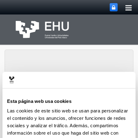
Abri
Saltar al contenido principal
me
prin
Historia Urbana.
Abrir/cerrar m
Menú
Población y Patrimonio
Esta página web usa cookies
Las cookies de este sitio web se usan para personalizar
el contenido y los anuncios, ofrecer funciones de redes
Hiri-Historia
sociales y analizar el tráfico. Además, compartimos
información sobre el uso que haga del sitio web con