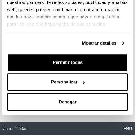
nuestros partners de redes sociales, publicidad y análisis
web, quienes pueden combinarla con otra información
El distrito minero de Triano: un
que les haya proporcionado o que hayan recopilado a
lugar donde habita el olvido
partir del uso que haya hecho de sus servicios.
Autoría:
Novo López, Pedro A.
Mostrar detalles
Año:
2001
Permitir todas
Libro:
500 años de minería y 75 de funicular. Pérez
Hernández, S. y Reguera Acedo, I. C. (eds.)
Personalizar
Descripción:
Trápaga, Ayuntamiento de Trápaga. 34 páginas.
Denegar
Accesibilidad
EHU