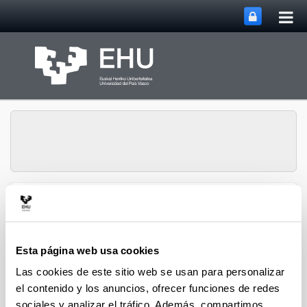
Abri
Saltar al contenido principal
me
prin
Historia Urbana.
Abrir/cerrar m
Menú
Población y Patrimonio
Esta página web usa cookies
Las cookies de este sitio web se usan para personalizar
Hiri-Historia
el contenido y los anuncios, ofrecer funciones de redes
sociales y analizar el tráfico. Además, compartimos