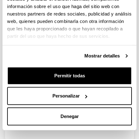
información sobre el uso que haga del sitio web con
nuestros partners de redes sociales, publicidad y análisis
Estrategias de desarrollo en las
web, quienes pueden combinarla con otra información
ciudades industriales del norte de
que les haya proporcionado o que hayan recopilado a
España
partir del uso que haya hecho de sus servicios.
Autoría:
Benito, Paz y Serrano Abad, Susana
Mostrar detalles
Año:
1995
Libro:
Permitir todas
Cambios Regionales a finales del siglo XX
Página de inicio - Página de fin:
406 - 410
Personalizar
Descripción:
Asociación de Geógrafos Españoles-Departamento de
Denegar
Geografía (Universidad de Salamanca)