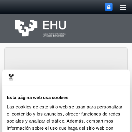
Abri
Saltar al contenido principal
me
prin
Historia Urbana.
Abrir/cerrar m
Menú
Población y Patrimonio
Esta página web usa cookies
Las cookies de este sitio web se usan para personalizar
el contenido y los anuncios, ofrecer funciones de redes
Hiri-Historia
sociales y analizar el tráfico. Además, compartimos
información sobre el uso que haga del sitio web con