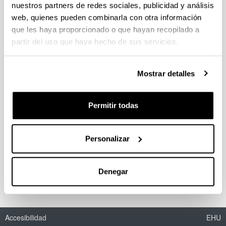
nuestros partners de redes sociales, publicidad y análisis
web, quienes pueden combinarla con otra información
Estudios Urbanísticos
que les haya proporcionado o que hayan recopilado a
partir del uso que haya hecho de sus servicios.
Autoría:
Beascoechea Gangoiti, José Mª
Año:
Mostrar detalles
1997
Revista:
Bidebarrieta
Permitir todas
Volumen:
I
Personalizar
Página de inicio - Página de fin:
171 - 190
Denegar
Accesibilidad
EHU