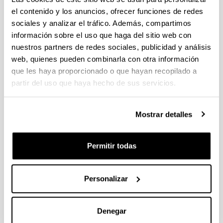
el contenido y los anuncios, ofrecer funciones de redes
sociales y analizar el tráfico. Además, compartimos
Ferrocarriles y Desarrollo. Red y
información sobre el uso que haga del sitio web con
mercados en el País Vasco, 1856-
nuestros partners de redes sociales, publicidad y análisis
1914
web, quienes pueden combinarla con otra información
Autoría:
que les haya proporcionado o que hayan recopilado a
González Portilla, Manuel; Montero García, Manuel;
partir del uso que haya hecho de sus servicios.
Garmendia Urdangarin, José Mª; Novo López, Pedro
A. y Macías, Olga
Año:
Mostrar detalles
1995
Libro:
Permitir todas
Universidad del País Vasco, Servicio Editorial
Descripción:
Leioa, 346 págs.
Personalizar
Más información
http://www.argitalpenak.ehu.es/p291-
Denegar
content/es/contenidos/libro/se_historia_freeocarril