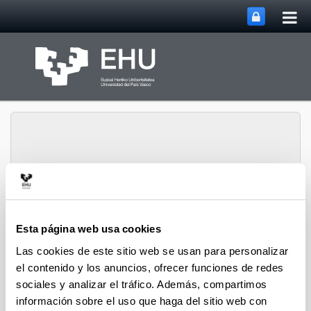
Abri
Saltar al contenido principal
me
prin
Historia Urbana.
Abrir/cerrar m
Menú
Población y Patrimonio
Esta página web usa cookies
Las cookies de este sitio web se usan para personalizar
el contenido y los anuncios, ofrecer funciones de redes
Hiri-Historia
sociales y analizar el tráfico. Además, compartimos
información sobre el uso que haga del sitio web con