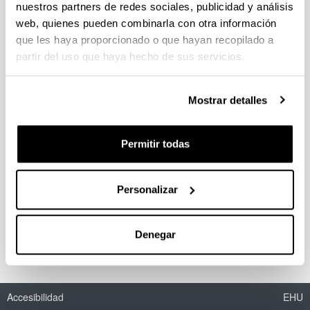
nuestros partners de redes sociales, publicidad y análisis
web, quienes pueden combinarla con otra información
Infraestructura ferroviaria y
que les haya proporcionado o que hayan recopilado a
modelo económico del País Vasco
partir del uso que haya hecho de sus servicios.
(1845-1910)
Autoría:
Mostrar detalles
Novo López, Pedro A.
Año:
1995
Permitir todas
Libro:
Universidad del País Vasco, Servicio Editorial
Personalizar
Descripción:
Bilbao, 424 páginas.
Denegar
Accesibilidad
EHU