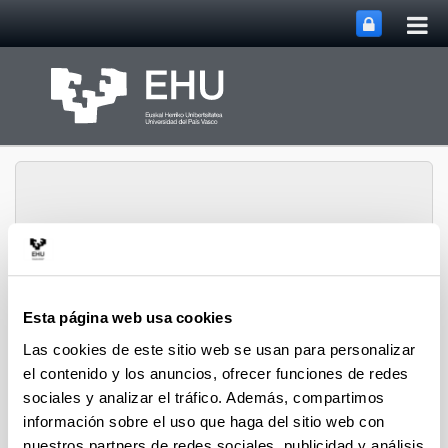
Abri
Saltar al contenido principal
me
prin
Historia Urbana.
Esta página web usa cookies
Abrir/cerrar m
Menú
Población y Patrimonio
Las cookies de este sitio web se usan para personalizar
el contenido y los anuncios, ofrecer funciones de redes
sociales y analizar el tráfico. Además, compartimos
Hiri-Historia
información sobre el uso que haga del sitio web con
nuestros partners de redes sociales, publicidad y análisis