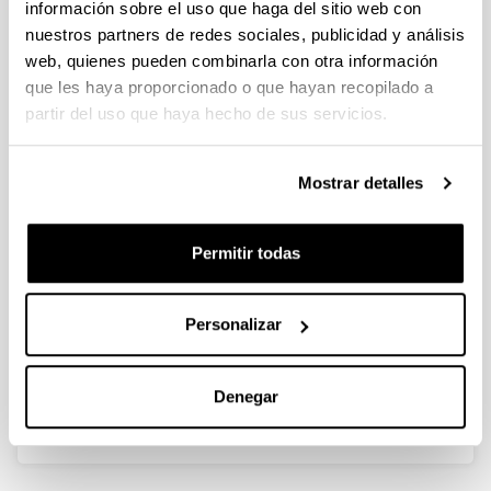
información sobre el uso que haga del sitio web con
nuestros partners de redes sociales, publicidad y análisis
La margen izquierda de la ría del
web, quienes pueden combinarla con otra información
Nervión y la cuestión de la vivienda
que les haya proporcionado o que hayan recopilado a
obrera: "ese síntoma de la
partir del uso que haya hecho de sus servicios.
revolución industrial
Autoría:
Mostrar detalles
Novo López, Pedro A.
Año:
1999
Permitir todas
Libro:
El rumor de lo cotidiano. Castells Arteche, L. E. (ed.)
Personalizar
Descripción:
Bilbao, Universidad del País Vasco, Servicio Editorial.
39 páginas.
Denegar