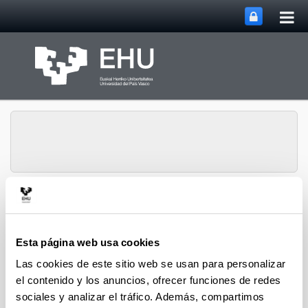
Abri
Saltar al contenido principal
me
prin
Historia Urbana.
Abrir/cerrar m
Menú
Población y Patrimonio
Esta página web usa cookies
Las cookies de este sitio web se usan para personalizar
Hiri-Historia
el contenido y los anuncios, ofrecer funciones de redes
sociales y analizar el tráfico. Además, compartimos