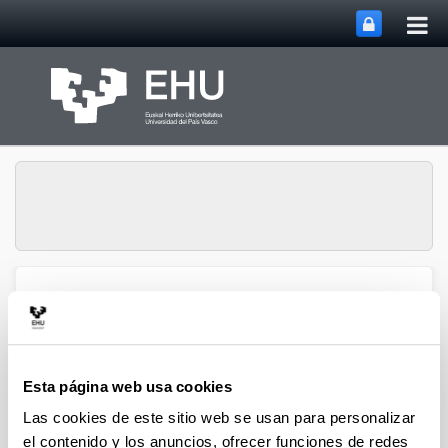
Abri
Saltar al contenido principal
me
prin
Historia Urbana.
Abrir/cerrar m
Menú
Población y Patrimonio
Esta página web usa cookies
Hiri-Historia
Las cookies de este sitio web se usan para personalizar
el contenido y los anuncios, ofrecer funciones de redes