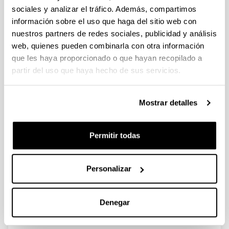
sociales y analizar el tráfico. Además, compartimos
información sobre el uso que haga del sitio web con
La construcción del nuevo hospital
nuestros partners de redes sociales, publicidad y análisis
en Basurto y su inserción urbana en
web, quienes pueden combinarla con otra información
Bilbao
que les haya proporcionado o que hayan recopilado a
Autoría:
partir del uso que haya hecho de sus servicios.
Beascoechea Gangoiti, José Mª
Año:
Mostrar detalles
1998
Libro:
Hospital de Bilbao y transición sanitaria. Enfermedad y
Permitir todas
muerte en Vizcaya. González Portilla, M. y Zarraga
Sangroniz, K. (eds.)
Página de inicio - Página de fin:
Personalizar
159 - 223
Descripción:
Denegar
Bilbao, Fundación Bilbao Bizkaia Kutxa / Hospital de
Basurto