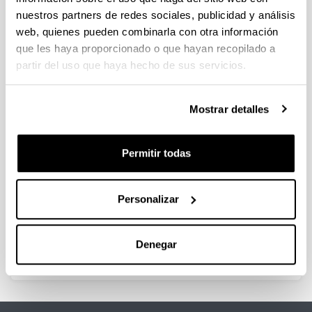
nuestros partners de redes sociales, publicidad y análisis
web, quienes pueden combinarla con otra información
Los negocios del ferrocarril.
que les haya proporcionado o que hayan recopilado a
Inversiones y rentabilidad en las
partir del uso que haya hecho de sus servicios.
compañías ferroviarias vascas.
1845-1919
Mostrar detalles
Autoría:
Novo López, Pedro A.
Año:
Permitir todas
1996
Libro:
Beitia Ensayo
Personalizar
Descripción:
Bilbao, 286 págs
Denegar