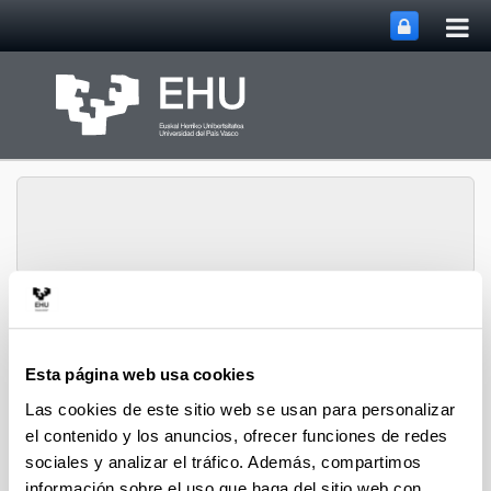
Abri
Saltar al contenido principal
me
prin
Historia Urbana.
Abrir/cerrar m
Menú
Población y Patrimonio
Esta página web usa cookies
Las cookies de este sitio web se usan para personalizar
el contenido y los anuncios, ofrecer funciones de redes
Hiri-Historia
sociales y analizar el tráfico. Además, compartimos
información sobre el uso que haga del sitio web con