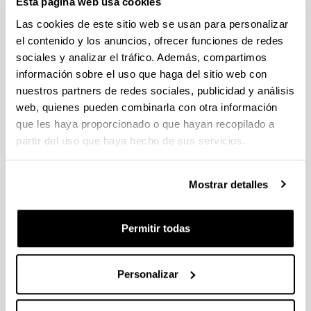
Esta página web usa cookies
Las cookies de este sitio web se usan para personalizar
Los orígenes de una metrópoli
el contenido y los anuncios, ofrecer funciones de redes
industrial: La Ría de Bilbao.
sociales y analizar el tráfico. Además, compartimos
Volumen I.- Modernización y
información sobre el uso que haga del sitio web con
mestizaje de la ciudad industrial.
nuestros partners de redes sociales, publicidad y análisis
Volumen II.- Las nuevas ciudades:
web, quienes pueden combinarla con otra información
territorios e infraestructuras
que les haya proporcionado o que hayan recopilado a
partir del uso que haya hecho de sus servicios.
Autoría:
González Portilla, Manuel; Beascoechea Gangoiti,
José Mª; Novo López, Pedro A.; Pareja Alonso,
Mostrar detalles
Arantza; Serrano Abad, Susana y Zarraga Sangroniz,
Karmele
Año:
Permitir todas
2001
Libro:
Fundación BBVA / Nerea
Personalizar
Descripción:
Bilbao, 785 páginas