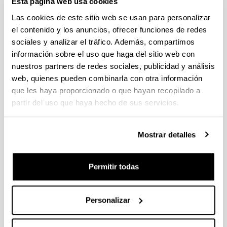
Esta página web usa cookies
Las cookies de este sitio web se usan para personalizar
Los orígenes de una metrópoli
el contenido y los anuncios, ofrecer funciones de redes
industrial: La Ría de Bilbao.
sociales y analizar el tráfico. Además, compartimos
Volumen I.- Modernización y
información sobre el uso que haga del sitio web con
mestizaje de la ciudad industrial.
nuestros partners de redes sociales, publicidad y análisis
Volumen II.- Las nuevas ciudades:
web, quienes pueden combinarla con otra información
territorios e infraestructuras
que les haya proporcionado o que hayan recopilado a
partir del uso que haya hecho de sus servicios.
Autoría:
González Portilla, Manuel; Beascoechea Gangoiti,
José Mª; Novo López, Pedro A.; Pareja Alonso,
Mostrar detalles
Arantza; Serrano Abad, Susana y Zarraga Sangroniz,
Karmele
Año:
Permitir todas
2001
Libro:
Fundación BBVA / Nerea
Personalizar
Descripción:
Bilbao, 785 páginas