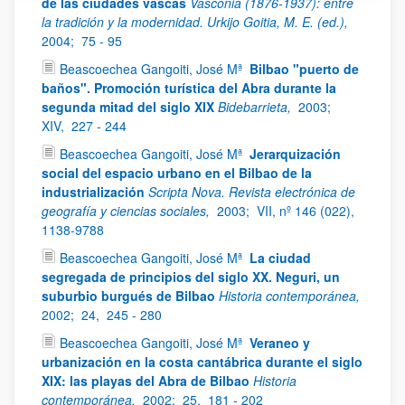
de las ciudades vascas
Vasconia (1876-1937): entre
la tradición y la modernidad. Urkijo Goitia, M. E. (ed.),
2004;
75 - 95
Beascoechea Gangoiti, José Mª
Bilbao "puerto de
baños". Promoción turística del Abra durante la
segunda mitad del siglo XIX
Bidebarrieta,
2003;
XIV,
227 - 244
Beascoechea Gangoiti, José Mª
Jerarquización
social del espacio urbano en el Bilbao de la
industrialización
Scripta Nova. Revista electrónica de
geografía y ciencias sociales,
2003;
VII, nº 146 (022),
1138-9788
Beascoechea Gangoiti, José Mª
La ciudad
segregada de principios del siglo XX. Neguri, un
suburbio burgués de Bilbao
Historia contemporánea,
2002;
24,
245 - 280
Beascoechea Gangoiti, José Mª
Veraneo y
urbanización en la costa cantábrica durante el siglo
XIX: las playas del Abra de Bilbao
Historia
contemporánea,
2002;
25,
181 - 202