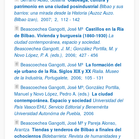
patrimonio en una ciudad posindustrial
Bilbao y sus
barrios: una mirada desde la Historia (Auzoz Auzo.
Bilbao izan),
2007;
2,
112 - 142
Beascoechea Gangoiti, José Mª
Castillos en la Ría
de Bilbao. Vivienda y burguesía (1860-1930)
La
ciudad contemporánea, espacio y sociedad.
Beascoechea Gangoiti, J. M.; González Portilla, M. y
Novo López, P. A. (eds.),
2006;
427 - 456
Beascoechea Gangoiti, José Mª
La formación del
eje urbano de la Ría. Siglos XIX y XX
Rialia. Museo
de la Industria, Portugalete,
2006;
105 - 131
Beascoechea Gangoiti, José Mª; González Portilla,
Manuel y Novo López, Pedro A. (eds.)
La ciudad
contemporánea. Espacio y sociedad
Universidad del
País Vasco/EHU, Servicio Editorial y Benemérita
Universidad Autonóma de Puebla,
2006
Beascoechea Gangoiti, José Mª y Pareja Alonso,
Arantza
Tiendas y tenderos de Bilbao a finales del
ochocientos
Bidebarrieta: Revista de humanidades y