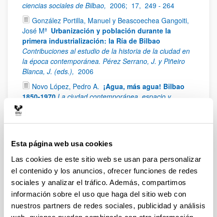
ciencias sociales de Bilbao,
2006;
17,
249 - 264
González Portilla, Manuel y Beascoechea Gangoiti,
José Mª
Urbanización y población durante la
primera industrialización: la Ría de Bilbao
Contribuciones al estudio de la historia de la ciudad en
la época contemporánea. Pérez Serrano, J. y Piñeiro
Blanca, J. (eds.),
2006
Novo López, Pedro A.
¡Agua, más agua! Bilbao
1850-1970
La ciudad contemporánea, espacio y
sociedad. Beascoechea Gangoiti, J. M.; González
Portilla, M. y Novo López, P. A. E. (eds.),
2006
Serrano Abad, Susana
El puerto de Bilbao en la
configuración y organización espacial de la ciudad
Esta página web usa cookies
del despegue (1876-1930)
La Ciudad Contemporánea,
Las cookies de este sitio web se usan para personalizar
Espacio y Sociedad. Beascoechea Gangoiti, J. M.;
el contenido y los anuncios, ofrecer funciones de redes
González Portilla, M. y Novo López, P. A. E. (eds.),
2006;
705 - 736
sociales y analizar el tráfico. Además, compartimos
información sobre el uso que haga del sitio web con
Domingo Hernández, Mª Mar
Vivienda obrera en
nuestros partners de redes sociales, publicidad y análisis
Bilbao y el Bajo Nervión: Las casas baratas. Una