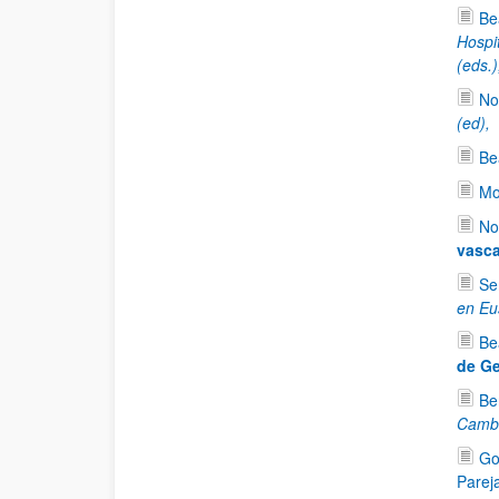
Be
Hospi
(eds.
No
(ed),
Be
Mo
No
vasca
Se
en Eu
Be
de Ge
Be
Cambi
Go
Parej