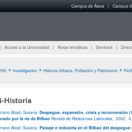
Campus de Álava
Campus de
Acceso a la Universidad
Áreas temáticas
Servicios
Direct
EHU
Investigación
Historia Urbana. Población y Patrimonio
Perf
i-Historia
rrano Abad, Susana
Despegue, expansión, crisis y reconversión (18
ar subpáginas
brado por la ría de Bilbao
Revista de Relaciones Laborales,
2002;
6
rrano Abad, Susana
Paisaje e industria en el Bilbao del despegue