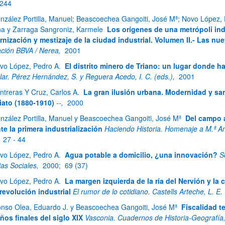
 244
nzález Portilla, Manuel; Beascoechea Gangoiti, José Mª; Novo López, 
a y Zarraga Sangroniz, Karmele
Los orígenes de una metrópoli indu
ar subpáginas
nización y mestizaje de la ciudad industrial. Volumen II.- Las nue
ción BBVA / Nerea,
2001
vo López, Pedro A.
El distrito minero de Triano: un lugar donde ha
ular. Pérez Hernández, S. y Reguera Acedo, I. C. (eds.),
2001
ntreras Y Cruz, Carlos A.
La gran ilusión urbana. Modernidad y sa
riato (1880-1910)
--,
2000
nzález Portilla, Manuel y Beascoechea Gangoiti, José Mª
Del campo a
te la primera industrialización
Haciendo Historia. Homenaje a M.ª Ang
;
27 - 44
vo López, Pedro A.
Agua potable a domicilio, ¿una innovación?
S
ias Sociales,
2000;
69 (37)
vo López, Pedro A.
La margen izquierda de la ría del Nervión y la 
 revolución industrial
El rumor de lo cotidiano. Castells Arteche, L. E.
onso Olea, Eduardo J. y Beascoechea Gangoiti, José Mª
Fiscalidad te
ños finales del siglo XIX
Vasconia. Cuadernos de Historia-Geografía