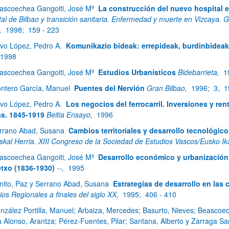
ascoechea Gangoiti, José Mª
La construcción del nuevo hospital e
tal de Bilbao y transición sanitaria. Enfermedad y muerte en Vizcaya. G
),
1998;
159 - 223
vo López, Pedro A.
Komunikazio bideak: errepideak, burdinbideak 
1998
ascoechea Gangoiti, José Mª
Estudios Urbanísticos
Bidebarrieta,
1
ntero García, Manuel
Puentes del Nervión
Gran Bilbao,
1996;
3,
1
vo López, Pedro A.
Los negocios del ferrocarril. Inversiones y ren
s. 1845-1919
Beitia Ensayo,
1996
rrano Abad, Susana
Cambios territoriales y desarrollo tecnológico
skal Herria. XIII Congreso de la Sociedad de Estudios Vascos/Eusko I
ascoechea Gangoiti, José Mª
Desarrollo económico y urbanización 
txo (1836-1930)
--,
1995
nito, Paz y Serrano Abad, Susana
Estrategias de desarrollo en las 
os Regionales a finales del siglo XX,
1995;
406 - 410
nzález Portilla, Manuel; Arbaiza, Mercedes; Basurto, Nieves; Beascoe
a Alonso, Arantza; Pérez-Fuentes, Pilar; Santana, Alberto y Zarraga S