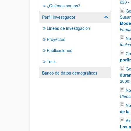
223 -
¿Quiénes somos?
Go
Perfil Investigador
Susan
Mostrar/ocult
Moder
Lineas de investigación
Funda
No
Proyectos
funic
Publicaciones
Co
porfi
Tesis
Go
Banco de datos demográficos
duran
2000
No
Cienc
No
de la
Al
Los a