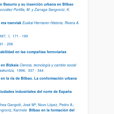
n Basurto y su inserción urbana en Bilbao
onzález Portilla, M. y Zarraga Sangroniz, K.
eta tranviak
Euskal Herriaren Historia. Rivera A.
997;
I,
171 - 190
91 - 206
tabilidad en las compañías ferroviarias
 en Bizkaia
Ciencia, tecnología y cambio social
kaskuntza,
1996;
337 - 344
en la ría de Bilbao. La conformación urbana
ciudades industriales del norte de España
chea Gangoiti, José Mª; Novo López, Pedro A.;
angroniz, Karmele
Bilbao en la formación del