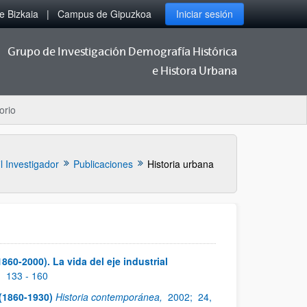
 Bizkaia
Campus de Gipuzkoa
Iniciar sesión
Grupo de Investigación Demografía Histórica
e Histora Urbana
orio
il Investigador
Publicaciones
Historia urbana
60-2000). La vida del eje industrial
,
133 - 160
 (1860-1930)
Historia contemporánea,
2002;
24,