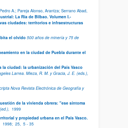
Pedro A.; Pareja Alonso, Arantza; Serrano Abad,
strial: La Ría de Bilbao. Volumen I.-
vas ciudades: territorios e infraestructuras
bita el olvido
500 años de minería y 75 de
neamiento en la ciudad de Puebla durante el
 la ciudad: la urbanización del País Vasco
eles Larrea. Mieza, R. M. y Gracia, J. E. (eds.),
cripta Nova Revista Electrónica de Geografía y
cuestión de la vivienda obrera: "ese síntoma
 (ed.),
1999
rritorial y propiedad urbana en el País Vasco.
,
1998;
25,
5 - 35