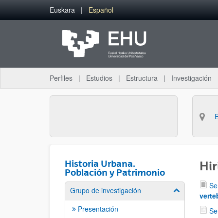
Saltar al contenido principal
Euskara
Español
Perfiles
Estudios
Estructura
Investigación
Historia Urbana.
Hir
Población y Patrimonio
Se
Grupo de investigación
Mostrar/ocult
verte
Presentación
Se