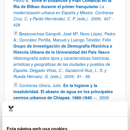
Pedro A.
Entre el Ensanche y Plan Comarcal en la
Ría de Bilbao durante el primer franquismo
La
modernización urbana en España y México. Contreras
Cruz, C. y Pardo Hernández, C. P. (eds.),
2009;
407 -
428
Beascoechea Gangoiti, José Mª; Novo López, Pedro
A.; González Portilla, Manuel y Luengo Teixidor, Félix
Grupo de Investigación de Demografía Histórica e
Historia Urbana de la Universidad del País Vasco
Historiografía sobre tipos y características históricas,
artísticas y geográficas de las ciudades y pueblos de
España. Delgado Viñas, C.; Sazatornil Ruiz, L. S. y
Rueda Hernanz, G. (eds.),
2009;
81 - 86
Contreras Utrera, Julio
En la higiene y la
insalubridad. El abasto de agua en los principales
centros urbanos de Chiapas. 1880-1940
--,
2009
González Portilla, Manuel (Ed.); Beascoechea
Gangoiti, José Mª; Novo López, Pedro A.; Pareja
Alonso, Arantza; Serrano Abad, Susana; García Abad,
Rocío; Urrutikoetxea Lizarraga, José G. y Zarraga
Esta página web usa cookies