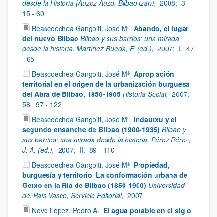
desde la Historia (Auzoz Auzo. Bilbao izan),
2008;
3,
15 - 60
Beascoechea Gangoiti, José Mª
Abando, el lugar
del nuevo Bilbao
Bilbao y sus barrios: una mirada
desde la historia. Martínez Rueda, F. (ed.),
2007;
I,
47
- 65
Beascoechea Gangoiti, José Mª
Apropiación
territorial en el origen de la urbanización burguesa
del Abra de Bilbao, 1850-1905
Historia Social,
2007;
58,
97 - 122
Beascoechea Gangoiti, José Mª
Indautxu y el
segundo ensanche de Bilbao (1900-1935)
Bilbao y
sus barrios: una mirada desde la historia. Pérez Pérez,
J. A. (ed.),
2007;
II,
89 - 110
Beascoechea Gangoiti, José Mª
Propiedad,
burguesía y territorio. La conformación urbana de
Getxo en la Ría de Bilbao (1850-1900)
Universidad
del País Vasco, Servicio Editorial,
2007
Novo López, Pedro A.
El agua potable en el siglo