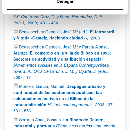
Denegar
modelo metropolitano postindustrial
La
modernización urbana en México y España, siglos XIX y
XX. Contreras Cruz, C. y Pardo Hernández, C. P.
(eds.),
2009;
431 - 464
Beascoechea Gangoiti, José Mª (ed.)
El ferrocarril
y Vitoria -Gasteiz. Haciendo ciudad
--,
2008
Beascoechea Gangoiti, José Mª y Pareja Alonso,
Arantza
El comercio en la villa de Bilbao en 1895:
Sectores de actividad y distribución espacial
Movimientos sociales en la España Contemporánea.
Rivera, A.; Ortiz De Orruño, J. M. y Ugarte, J. (eds.),
2008;
17 - 41
Montero García, Manuel
Despegue urbano y
continuidad de las costumbres públicas: las
celebraciones festivas en el Bilbao de la
industrialización
Historia contemporánea,
2008;
37,
531 - 556
Serrano Abad, Susana
La Ribera de Deusto,
industrial y portuaria
Bilbao y sus barrios: una mirada