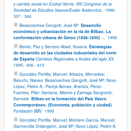
y cambio social en Euskal Herria. XIII Congreso de la
Sociedad de Estudios Vascos/Eusko Ikaskuntza,
1996;
337 - 344
Beascoechea Gangoiti, José Mª
Desarrollo
económico y urbanización en la ría de Bilbao. La
conformación urbana de Getxo (1836-1930)
--,
1995
Benito, Paz y Serrano Abad, Susana
Estrategias
de desarrollo en las ciudades industriales del norte
de España
Cambios Regionales a finales del siglo XX,
1995;
406 - 410
González Portilla, Manuel; Arbaiza, Mercedes;
Basurto, Nieves; Beascoechea Gangoiti, José Mª; Novo
López, Pedro A.; Pareja Alonso, Arantza; Pérez-
Fuentes, Pilar; Santana, Alberto y Zarraga Sangroniz,
Karmele
Bilbao en la formación del País Vasco
Contemporáneo. (Economía, población y ciudad)
Fundación BBV,
1995
González Portilla, Manuel; Montero García, Manuel;
Garmendia Urdangarin, José Mª; Novo López, Pedro A.