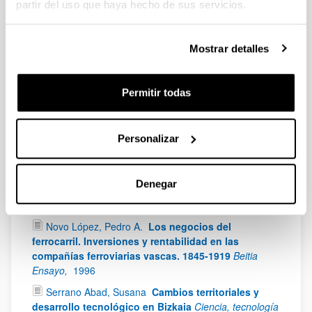
partir del uso que haya hecho de sus servicios.
Beascoechea Gangoiti, José Mª
La construcción
del nuevo hospital en Basurto y su inserción
urbana en Bilbao
Hospital de Bilbao y transición
Mostrar detalles
sanitaria. Enfermedad y muerte en Vizcaya. González
Portilla, M. y Zarraga Sangroniz, K. (eds.),
1998;
159 -
223
Permitir todas
Novo López, Pedro A.
Komunikazio bideak:
errepideak, burdinbideak eta tranviak
Euskal
Herriaren Historia. Rivera A. (ed),
1998
Personalizar
Beascoechea Gangoiti, José Mª
Estudios
Urbanísticos
Bidebarrieta,
1997;
I,
171 - 190
Denegar
Montero García, Manuel
Puentes del Nervión
Gran Bilbao,
1996;
3,
191 - 206
Novo López, Pedro A.
Los negocios del
ferrocarril. Inversiones y rentabilidad en las
compañías ferroviarias vascas. 1845-1919
Beitia
Ensayo,
1996
Serrano Abad, Susana
Cambios territoriales y
desarrollo tecnológico en Bizkaia
Ciencia, tecnología