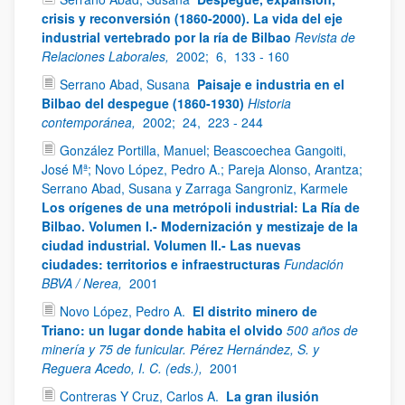
crisis y reconversión (1860-2000). La vida del eje
industrial vertebrado por la ría de Bilbao
Revista de
Relaciones Laborales,
2002;
6,
133 - 160
Serrano Abad, Susana
Paisaje e industria en el
Bilbao del despegue (1860-1930)
Historia
contemporánea,
2002;
24,
223 - 244
González Portilla, Manuel; Beascoechea Gangoiti,
José Mª; Novo López, Pedro A.; Pareja Alonso, Arantza;
Serrano Abad, Susana y Zarraga Sangroniz, Karmele
Los orígenes de una metrópoli industrial: La Ría de
Bilbao. Volumen I.- Modernización y mestizaje de la
ciudad industrial. Volumen II.- Las nuevas
ciudades: territorios e infraestructuras
Fundación
BBVA / Nerea,
2001
Novo López, Pedro A.
El distrito minero de
Triano: un lugar donde habita el olvido
500 años de
minería y 75 de funicular. Pérez Hernández, S. y
Reguera Acedo, I. C. (eds.),
2001
Contreras Y Cruz, Carlos A.
La gran ilusión