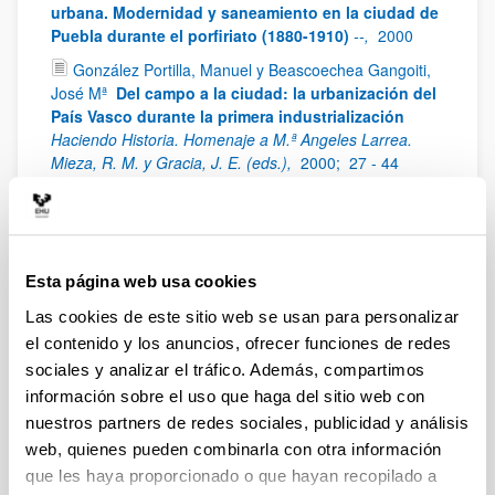
urbana. Modernidad y saneamiento en la ciudad de
Puebla durante el porfiriato (1880-1910)
--,
2000
González Portilla, Manuel y Beascoechea Gangoiti,
José Mª
Del campo a la ciudad: la urbanización del
País Vasco durante la primera industrialización
Haciendo Historia. Homenaje a M.ª Angeles Larrea.
Mieza, R. M. y Gracia, J. E. (eds.),
2000;
27 - 44
Novo López, Pedro A.
Agua potable a domicilio,
¿una innovación?
Scripta Nova Revista Electrónica de
Geografía y Ciencias Sociales,
2000;
69 (37)
Novo López, Pedro A.
La margen izquierda de la
Esta página web usa cookies
ría del Nervión y la cuestión de la vivienda obrera:
Las cookies de este sitio web se usan para personalizar
"ese síntoma de la revolución industrial
El rumor de
el contenido y los anuncios, ofrecer funciones de redes
lo cotidiano. Castells Arteche, L. E. (ed.),
1999
sociales y analizar el tráfico. Además, compartimos
Alonso Olea, Eduardo J. y Beascoechea Gangoiti,
información sobre el uso que haga del sitio web con
José Mª
Fiscalidad territorial y propiedad urbana en
nuestros partners de redes sociales, publicidad y análisis
el País Vasco. Los años finales del siglo XIX
web, quienes pueden combinarla con otra información
Vasconia. Cuadernos de Historia-Geografía,
1998;
25,
5 - 35
que les haya proporcionado o que hayan recopilado a